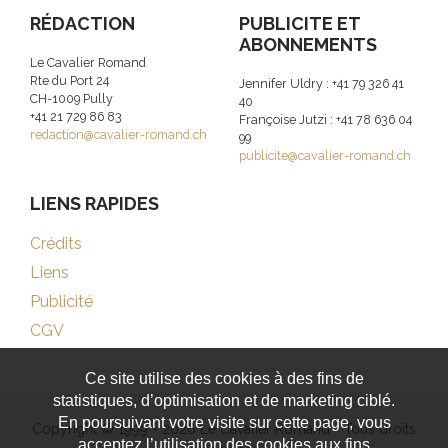
RÉDACTION
PUBLICITE ET
ABONNEMENTS
Le Cavalier Romand
Rte du Port 24
Jennifer Uldry : +41 79 326 41
CH-1009 Pully
40
+41 21 729 86 83
Françoise Jutzi : +41 78 636 04
redaction@cavalier-romand.ch
99
publicite@cavalier-romand.ch
LIENS RAPIDES
Crédits
Liens
Publicité
CGV
Ce site utilise des cookies à des fins de
statistiques, d’optimisation et de marketing ciblé.
En poursuivant votre visite sur cette page, vous
Copyright © 1999 - 2026 Le Cavalier Romand - Tous droits
acceptez l’utilisation des cookies aux fins