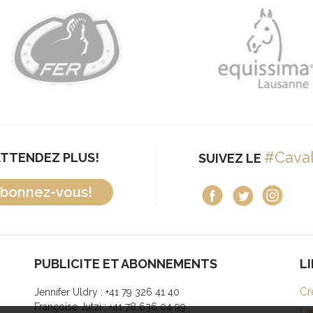
#Cava
ATTENDEZ PLUS!
SUIVEZ LE
bonnez-vous!
PUBLICITE ET ABONNEMENTS
L
Cr
Jennifer Uldry : +41 79 326 41 40
Françoise Jutzi : +41 78 636 04 99
Li