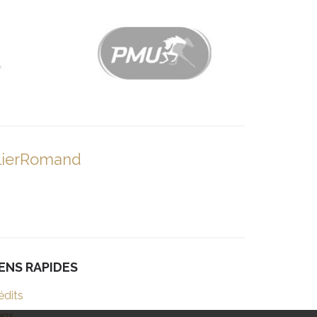
lierRomand
IENS RAPIDES
édits
ens