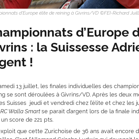
onnats d'Europe élite de reining à Givrins/VD ©FEI-Richard Juill
ampionnats d’Europe d
vrins : la Suissesse Adr
gent !
amedi 13 juillet, les finales individuelles des champ
ing se sont déroulées à Givrins/VD. Après les deux 
es Suisses jeudi et vendredi chez l’élite et chez les ju
RC Walla Smart
se parait d’argent lors de la finale 
 un score de 221 pts.
exploit que cette Zurichoise de 36 ans avait encore d