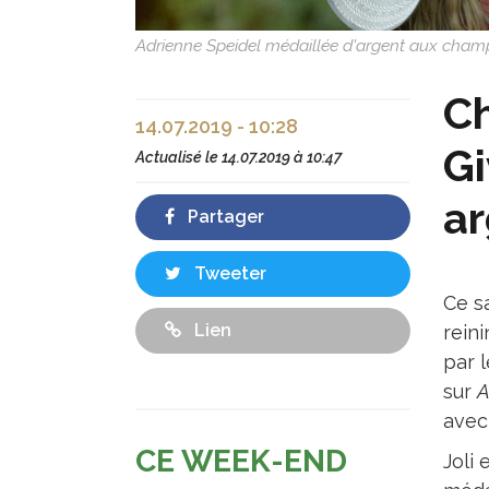
Adrienne Speidel médaillée d'argent aux champi
Ch
14.07.2019 - 10:28
Gi
Actualisé le
14.07.2019 à 10:47
ar
Partager
Tweeter
Ce s
Lien
rein
par l
sur
A
avec
CE WEEK-END
Joli 