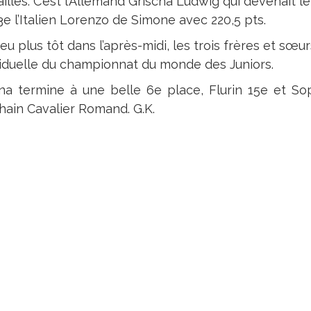
illes. C’est l’Allemand Grischa Ludwig qui devenait l
3e l’Italien Lorenzo de Simone avec 220,5 pts.
u plus tôt dans l’après-midi, les trois frères et sœur
viduelle du championnat du monde des Juniors.
na termine à une belle 6e place, Flurin 15e et Soph
hain Cavalier Romand. G.K.