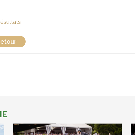
résultats
etour
IE