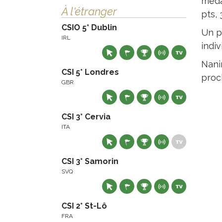
méda
À l'étranger
pts, 
CSIO 5* Dublin
Un pe
IRL
indi
Nani
CSI 5* Londres
proc
GBR
CSI 3* Cervia
ITA
CSI 3* Samorin
SVQ
CSI 2* St-Lô
FRA