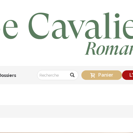
Panier
L
Dossiers