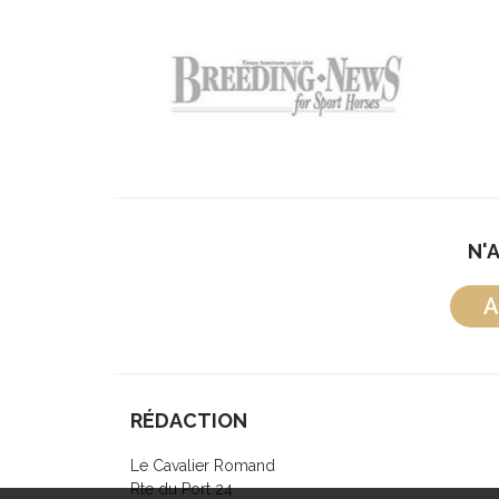
N'
A
RÉDACTION
Le Cavalier Romand
Rte du Port 24