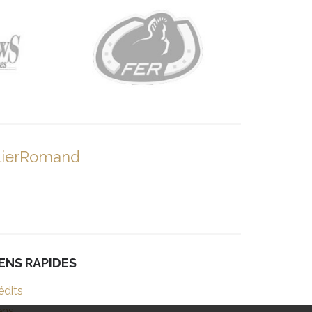
lierRomand
IENS RAPIDES
édits
ens