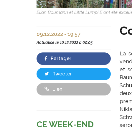
Elian Baumann et Little Lumpi E ont été excell
Co
09.12.2022 - 19:57
Actualisé le
10.12.2022 à 00:05
La s
Partager
vendr
et 
Tweeter
Bau
Schu
Lien
deux
prem
Nikl
Schwi
CE WEEK-END
sero