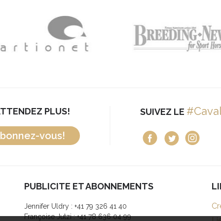
#Cava
ATTENDEZ PLUS!
SUIVEZ LE
bonnez-vous!
PUBLICITE ET ABONNEMENTS
L
Cr
Jennifer Uldry : +41 79 326 41 40
Françoise Jutzi : +41 78 636 04 99
Li