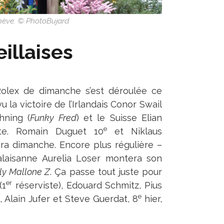
enève. © PhotoBujard
illaises
Rolex de dimanche s’est déroulée ce
 la victoire de l’Irlandais Conor Swail
hning (
Funky Fred
) et le Suisse Elian
e
ête. Romain Duguet 10
et Niklaus
ra dimanche. Encore plus régulière –
Valaisanne Aurelia Loser montera son
ly Mallone Z
. Ça passe tout juste pour
er
(1
réserviste), Edouard Schmitz, Pius
e
), Alain Jufer et Steve Guerdat, 8
hier,