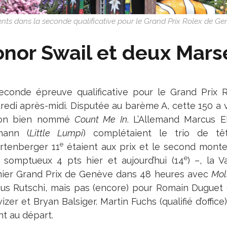
ents dans la seconde qualificative pour le Grand Prix Rolex de G
nor Swail et deux Marse
econde épreuve qualificative pour le Grand Prix 
edi après-midi. Disputée au barème A, cette 150 a vu
son bien nommé
Count Me In
. L’Allemand Marcus E
mann (
Little Lumpi
) complétaient le trio de t
e
rtenberger 11
étaient aux prix et le second monte
e
 somptueux 4 pts hier et aujourd’hui (14
) –, la 
ier Grand Prix de Genève dans 48 heures avec
Mol
aus Rutschi, mais pas (encore) pour Romain Duguet 
zer et Bryan Balsiger. Martin Fuchs (qualifié d’office
nt au départ.