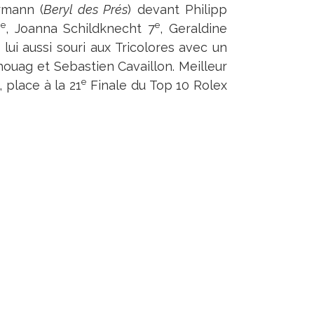
rmann (
Beryl des Prés
) devant Philipp
e
e
6
, Joanna Schildknecht 7
, Geraldine
 lui aussi souri aux Tricolores avec un
ouag et Sebastien Cavaillon. Meilleur
e
h, place à la 21
Finale du Top 10 Rolex