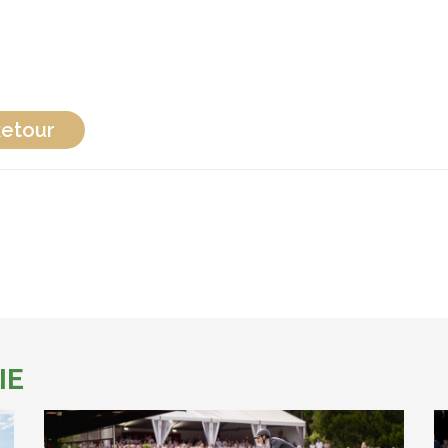
etour
IE