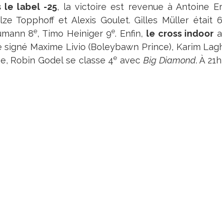
 le label -25
, la victoire est revenue à Antoine E
lze Topphoff et Alexis Goulet. Gilles Müller était 
e
e
umann 8
, Timo Heiniger 9
. Enfin,
le cross indoor
a
lé signé Maxime Livio (Boleybawn Prince), Karim Lagh
e
se, Robin Godel se classe 4
avec
Big Diamond
. À 21