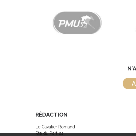
N'
A
RÉDACTION
Le Cavalier Romand
Rte du Port 24