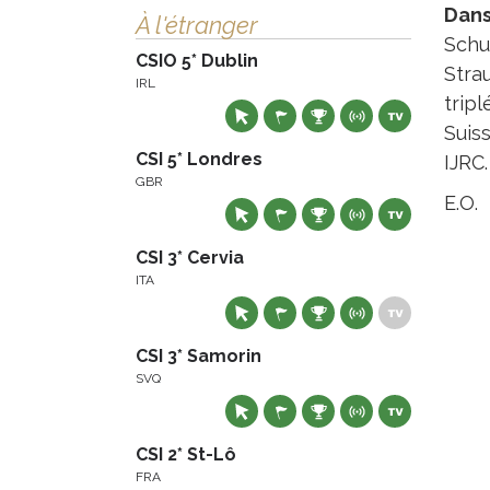
Dans
À l'étranger
Schu
CSIO 5* Dublin
Stra
IRL
trip
Suis
CSI 5* Londres
IJRC.
GBR
E.O.
CSI 3* Cervia
ITA
CSI 3* Samorin
SVQ
CSI 2* St-Lô
FRA