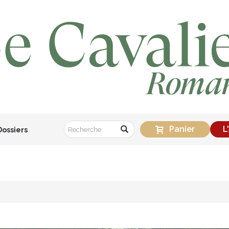
Panier
L
Dossiers