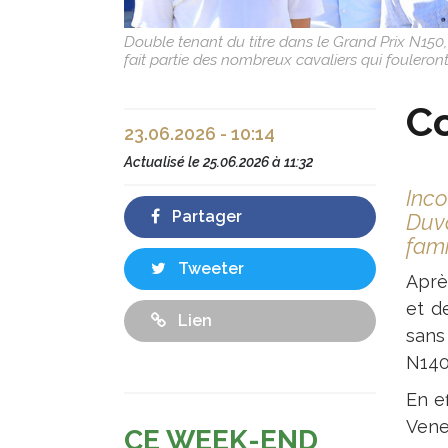
Double tenant du titre dans le Grand Prix N150,
fait partie des nombreux cavaliers qui fouleron
Co
23.06.2026 - 10:14
Actualisé le
25.06.2026 à 11:32
Inco
Partager
Duva
fami
Tweeter
Aprè
et d
Lien
sans
N140
En e
Vene
CE WEEK-END