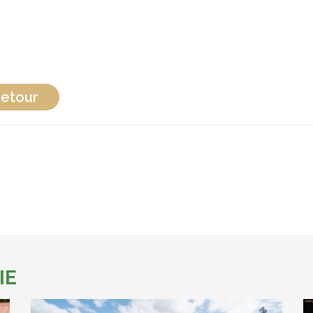
etour
IE