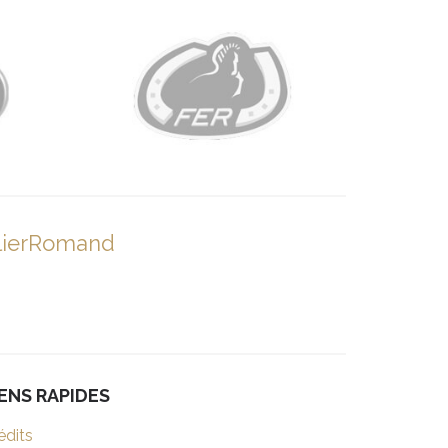
lierRomand
IENS RAPIDES
édits