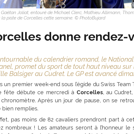
 Gaëtan Joliat, entouré de Michael Clerc, Mathieu Allimann, Thomas
t la piste de Corcelles cette semaine. © PhotoBujard
rcelles donne rendez-vo
ntournable du calendrier romand, le National 
nel, promet du sport de tout haut niveau sur le
lle Balsiger au Cudret. Le GP est avancé dima
s un premier week-end sous l’égide du Swiss Team 
e fête débute ce mercredi à
Corcelles
, au Cudret
 chronomètre. Après un jour de pause, on se retr
 bien remplies.
ffet, pas moins de 82 cavaliers prendront part à ce
z nombreux ! Les amateurs seront à l’honneur le s