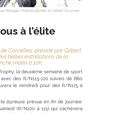
 Balsiger, Patricia Bühler et Gilbert Duvanel,
us à l'élite
de Corcelles, présidé par Gilbert
s belles installations de la
nche matin à 10h.
Trophy, la deuxième semaine de sport
, avec des R/N115-120 suivies de B80
ouvera le vendredi pour des R/N125 à
tte épreuve prévue en fin de journée.
amedi (R/N100 à 115) qui s’achèvera