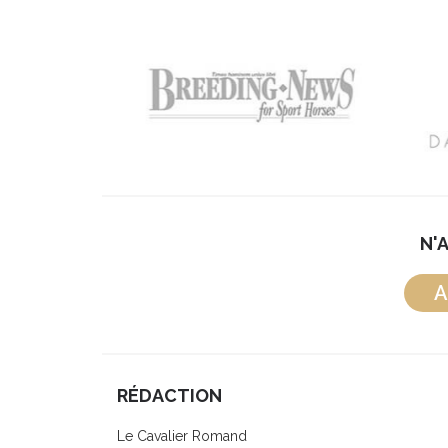
N'
A
RÉDACTION
Le Cavalier Romand