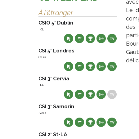
avec 
Le d
À l'étranger
comp
CSIO 5* Dublin
des 
IRL
part
Bour
CSI 5* Londres
Gaut
GBR
déli
CSI 3* Cervia
ITA
CSI 3* Samorin
SVQ
CSI 2* St-Lô