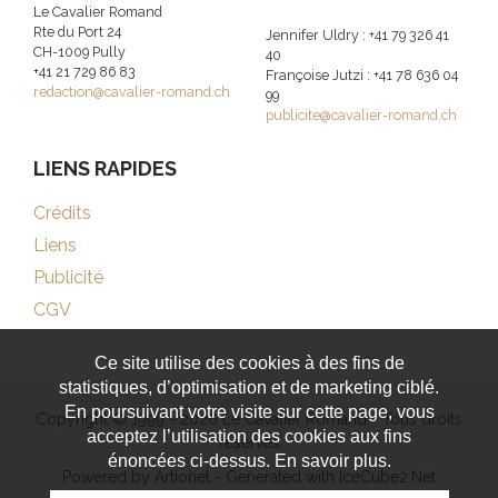
Le Cavalier Romand
Rte du Port 24
Jennifer Uldry : +41 79 326 41
CH-1009 Pully
40
+41 21 729 86 83
Françoise Jutzi : +41 78 636 04
redaction@cavalier-romand.ch
99
publicite@cavalier-romand.ch
LIENS RAPIDES
Crédits
Liens
Publicité
CGV
Ce site utilise des cookies à des fins de
statistiques, d’optimisation et de marketing ciblé.
En poursuivant votre visite sur cette page, vous
Copyright © 1999 - 2026 Le Cavalier Romand - Tous droits
acceptez l’utilisation des cookies aux fins
réservés
énoncées ci-dessus. En savoir plus.
Powered by Artionet
-
Generated with IceCube2.Net