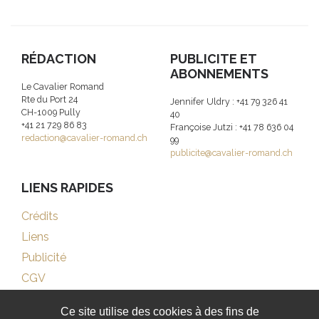
RÉDACTION
PUBLICITE ET
ABONNEMENTS
Le Cavalier Romand
Rte du Port 24
Jennifer Uldry : +41 79 326 41
CH-1009 Pully
40
+41 21 729 86 83
Françoise Jutzi : +41 78 636 04
redaction@cavalier-romand.ch
99
publicite@cavalier-romand.ch
LIENS RAPIDES
Crédits
Liens
Publicité
CGV
Ce site utilise des cookies à des fins de