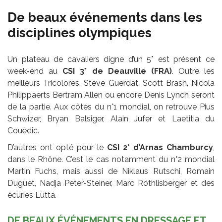
De beaux événements dans les
disciplines olympiques
Un plateau de cavaliers digne d’un 5* est présent ce
week-end au
CSI 3* de Deauville (FRA)
. Outre les
meilleurs Tricolores, Steve Guerdat, Scott Brash, Nicola
Philippaerts Bertram Allen ou encore Denis Lynch seront
de la partie. Aux côtés du n°1 mondial, on retrouve Pius
Schwizer, Bryan Balsiger, Alain Jufer et Laetitia du
Couëdic.
D’autres ont opté pour le
CSI 2* d’Arnas Chamburcy
,
dans le Rhône. C’est le cas notamment du n°2 mondial
Martin Fuchs, mais aussi de Niklaus Rutschi, Romain
Duguet, Nadja Peter-Steiner, Marc Röthlisberger et des
écuries Lutta.
DE BEAUX ÉVÉNEMENTS EN DRESSAGE ET