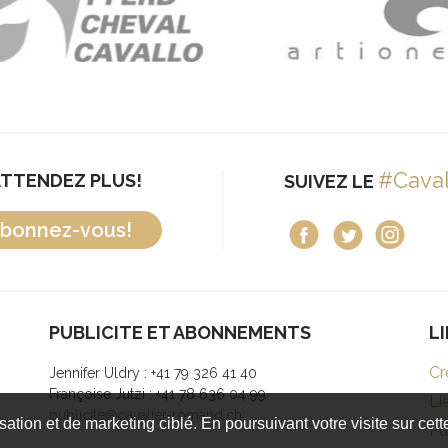
#Cava
ATTENDEZ PLUS!
SUIVEZ LE
bonnez-vous!
PUBLICITE ET ABONNEMENTS
L
Cr
Jennifer Uldry : +41 79 326 41 40
Françoise Jutzi : +41 78 636 04 99
Li
publicite@cavalier-romand.ch
isation et de marketing ciblé. En poursuivant votre visite sur cet
Pu