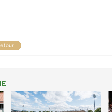
etour
IE