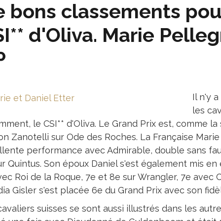
 bons classements pour
I** d'Oliva. Marie Pelleg
P
Il n'y 
les ca
mment, le CSI** d'Oliva. Le Grand Prix est, comme la
on Zanotelli sur Ode des Roches. La Française Marie P
lente performance avec Admirable, double sans faute e
ur Quintus. Son époux Daniel s'est également mis en é
ec Roi de la Roque, 7e et 8e sur Wrangler, 7e avec C
ia Gisler s'est placée 6e du Grand Prix avec son fid
avaliers suisses se sont aussi illustrés dans les autr