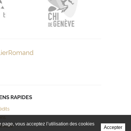
lierRomand
IENS RAPIDES
édits
ens
te page, vous acceptez l’utilisation des cookies
blicité
Accepter