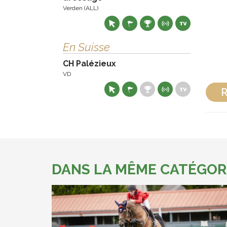
Verden (ALL)
En Suisse
CH Palézieux
VD
R
DANS LA MÊME CATÉGOR