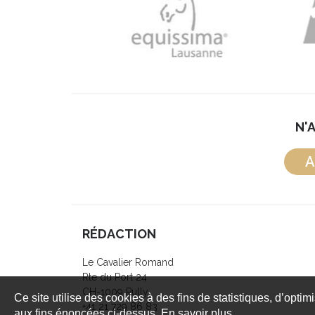
N'
A
RÉDACTION
Le Cavalier Romand
Rte du Port 24
CH-1009 Pully
Ce site utilise des cookies à des fins de statistiques, d’optim
+41 21 729 86 83
aux fins énoncées ci-dessus. En savoir plus.