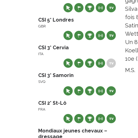
gagn
Silva
fois
CSI 5* Londres
Sati
GBR
Wett
Un 8
CSI 3* Cervia
Koel
ITA
10e (
M.S.
CSI 3* Samorin
SVQ
CSI 2* St-Lô
FRA
Mondiaux jeunes chevaux –
dressage