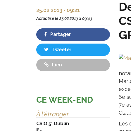
De
25.02.2013 - 09:21
CS
Actualisé le
25.02.2013 à 09:43
G
Partager
Tweeter
Lien
nota
Marl
excel
6e s
CE WEEK-END
7e av
Claud
À l'étranger
Les c
CSIO 5* Dublin
IRL