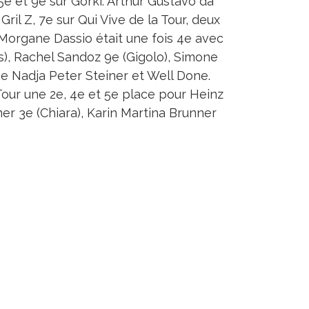
 et 9e sur Gorki. Arthur Gustavo da
ril Z, 7e sur Qui Vive de la Tour, deux
Morgane Dassio était une fois 4e avec
s), Rachel Sandoz 9e (Gigolo), Simone
me Nadja Peter Steiner et Well Done.
Tour une 2e, 4e et 5e place pour Heinz
er 3e (Chiara), Karin Martina Brunner