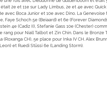
é une fois avec Dieudonné de Guldenboom et était 5e
 était 2e et 11e sur Lady Limbus, 2e et 4e avec Quick G
 8e avec Boca Junior et 10e avec Dino. La Genevoise 
ne, Faye Schoch 5e (Beiaard) et 6e (Forever Diamond
stein 4e (Cadiz II), Stefanie Gass 10e (Chester) com
e rang pour Niall Talbot et Zin Chin. Dans le Bronze 
la (Roxanga CH), 5e place pour Inka IV CH. Alex Brunn
Leon) et Ruedi Stüssi 6e (Landing Storm).