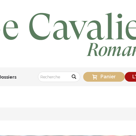
Panier
L
Dossiers