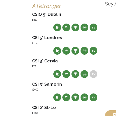
Seyd
À l'étranger
CSIO 5* Dublin
IRL
CSI 5* Londres
GBR
CSI 3* Cervia
ITA
CSI 3* Samorin
SVQ
CSI 2* St-Lô
FRA
R