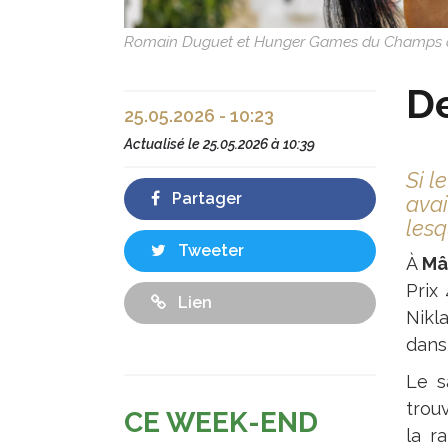
Romain Duguet et Hunger Games du Champs du 
De
25.05.2026 - 10:23
Actualisé le
25.05.2026 à 10:39
Si l
Partager
avai
lesq
Tweeter
À
Mâ
Prix
Lien
Nikl
dans 
Le s
trou
CE WEEK-END
la r