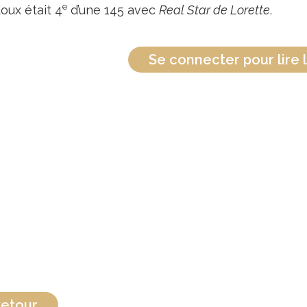
e
oux était 4
d’une 145 avec
Real Star de Lorette
.
Se connecter pour lire l
etour