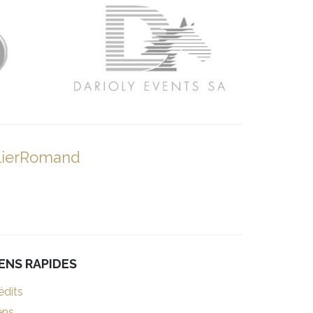
lierRomand
IENS RAPIDES
édits
ens