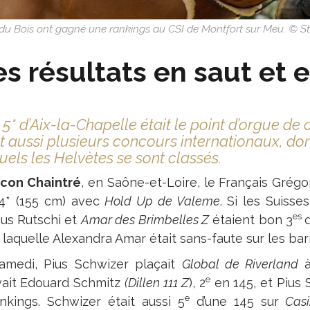
Bois ont gagné une rankings au CSI de Montfort sur Meu. © S
s résultats en saut et 
e 5* d’Aix-la-Chapelle était le point d’orgue de
t aussi plusieurs concours internationaux, don
uels les Helvètes se sont classés.
con Chaintré
, en Saône-et-Loire, le Français Grég
 4* (155 cm) avec
Hold Up de Valeme
. Si les Suiss
es
aus Rutschi et
Amar des Brimbelles Z
étaient bon 3
d
laquelle Alexandra Amar était sans-faute sur les bar
amedi, Pius Schwizer plaçait
Global de Riverland
e
vait Edouard Schmitz
(Dillen 111 Z
), 2
en 145, et Pius 
e
ankings. Schwizer était aussi 5
d’une 145 sur
Cas