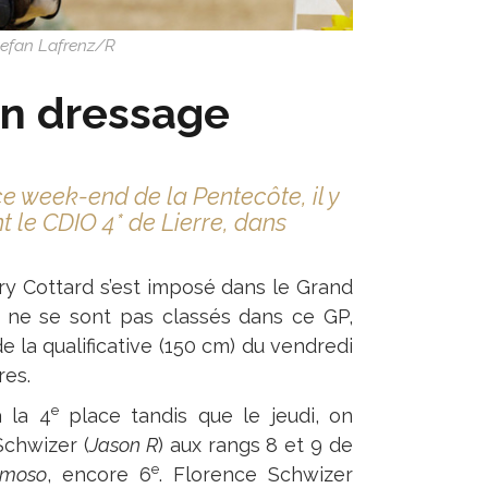
tefan Lafrenz/R
en dressage
 ce week-end de la Pentecôte, il y
t le CDIO 4* de Lierre, dans
ory Cottard s’est imposé dans le Grand
es ne se sont pas classés dans ce GP,
e la qualificative (150 cm) du vendredi
res.
e
à la 4
place tandis que le jeudi, on
Schwizer (
Jason R
) aux rangs 8 et 9 de
e
imoso
, encore 6
. Florence Schwizer