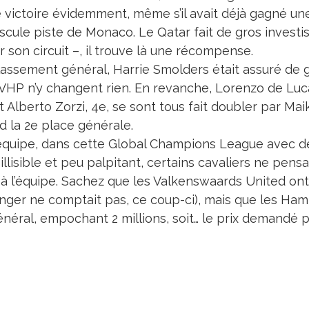
e victoire évidemment, même s’il avait déjà gagné un
scule piste de Monaco. Le Qatar fait de gros inves
r son circuit –, il trouve là une récompense.
lassement général, Harrie Smolders était assuré de 
VHP n’y changent rien. En revanche, Lorenzo de Luca,
t Alberto Zorzi, 4e, se sont tous fait doubler par Mai
d la 2e place générale.
équipe, dans cette Global Champions League avec des
illisible et peu palpitant, certains cavaliers ne pensan
 à l’équipe. Sachez que les Valkenswaards United on
nger ne comptait pas, ce coup-ci), mais que les Ha
énéral, empochant 2 millions, soit… le prix demandé 