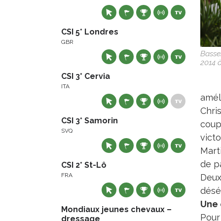
CSI 5* Londres
GBR
Basse
2014 à
CSI 3* Cervia
ITA
amél
Chri
CSI 3* Samorin
coup
SVQ
victo
Marti
de pa
CSI 2* St-Lô
FRA
Deux 
déséq
Une 
Mondiaux jeunes chevaux –
Pour
dressage