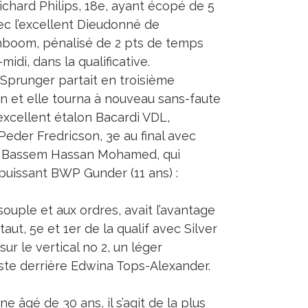
ichard Philips, 18e, ayant écopé de 5
ec l’excellent Dieudonné de
boom, pénalisé de 2 pts de temps
-midi, dans la qualificative.
 Sprunger partait en troisième
on et elle tourna à nouveau sans-faute
’excellent étalon Bacardi VDL,
eder Fredricson, 3e au final avec
ari Bassem Hassan Mohamed, qui
uissant BWP Gunder (11 ans) :
souple et aux ordres, avait l’avantage
ut, 5e et 1er de la qualif avec Silver
ur le vertical no 2, un léger
juste derrière Edwina Tops-Alexander.
âgé de 30 ans, il s’agit de la plus