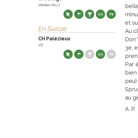
Verden (ALL)
bell
minu
et su
En Suisse
Au c
CH Palézieux
Don 
VD
3e, e
pren
Par 
bien 
peu)
Spru
au g
A. P.