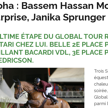
oha : Bassem Hassan M
rprise, Janika Sprunger
ULTIME ÉTAPE DU GLOBAL TOUR 
TARI CHEZ LUI. BELLE 2E PLACE 
ILLANT BACARDI VDL, 3E PLACE 
EDRICSON.
Trois 
équest
chaleu
soirée
Global
parmi l