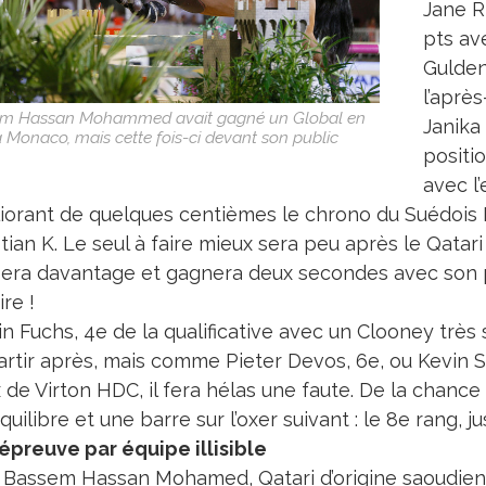
Jane R
pts av
Gulden
l’après
m Hassan Mohammed avait gagné un Global en
Janika
 Monaco, mais cette fois-ci devant son public
positi
avec l
iorant de quelques centièmes le chrono du Suédois P
stian K. Le seul à faire mieux sera peu après le Qat
era davantage et gagnera deux secondes avec son p
ire !
n Fuchs, 4e de la qualificative avec un Clooney très 
rtir après, mais comme Pieter Devos, 6e, ou Kevin Sta
de Virton HDC, il fera hélas une faute. De la chance s
uilibre et une barre sur l’oxer suivant : le 8e rang, 
épreuve par équipe illisible
 Bassem Hassan Mohamed, Qatari d’origine saoudienne 