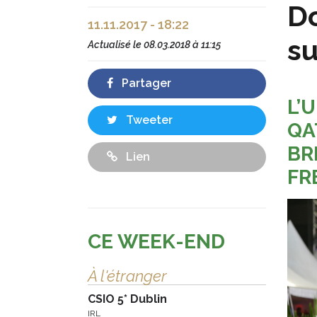
D
11.11.2017 - 18:22
su
Actualisé le
08.03.2018 à 11:15
Partager
L’
Tweeter
QA
BR
Lien
FR
CE WEEK-END
À l'étranger
CSIO 5* Dublin
IRL