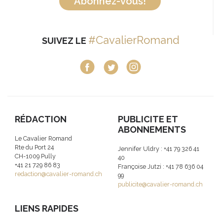
Abonnez-vous!
#CavalierRomand
SUIVEZ LE
RÉDACTION
PUBLICITE ET
ABONNEMENTS
Le Cavalier Romand
Rte du Port 24
Jennifer Uldry : +41 79 326 41
CH-1009 Pully
40
+41 21 729 86 83
Françoise Jutzi : +41 78 636 04
redaction@cavalier-romand.ch
99
publicite@cavalier-romand.ch
LIENS RAPIDES