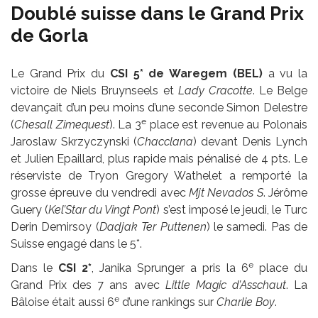
Doublé suisse dans le Grand Prix
de Gorla
Le Grand Prix du
CSI 5* de Waregem (BEL)
a vu la
victoire de Niels Bruynseels et
Lady Cracotte
. Le Belge
devançait d’un peu moins d’une seconde Simon Delestre
e
(
Chesall Zimequest
). La 3
place est revenue au Polonais
Jaroslaw Skrzyczynski (
Chacclana
) devant Denis Lynch
et Julien Epaillard, plus rapide mais pénalisé de 4 pts. Le
réserviste de Tryon Gregory Wathelet a remporté la
grosse épreuve du vendredi avec
Mjt Nevados S
. Jérôme
Guery (
Kel’Star du Vingt Pont
) s’est imposé le jeudi, le Turc
Derin Demirsoy (
Dadjak Ter Puttenen
) le samedi. Pas de
Suisse engagé dans le 5*.
e
Dans le
CSI 2*
, Janika Sprunger a pris la 6
place du
Grand Prix des 7 ans avec
Little Magic d’Asschaut
. La
e
Bâloise était aussi 6
d’une rankings sur
Charlie Boy
.