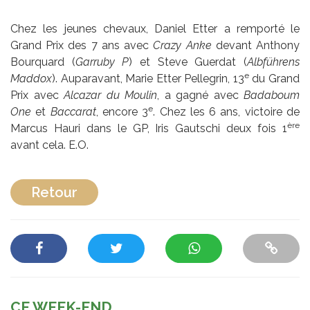
Chez les jeunes chevaux, Daniel Etter a remporté le
Grand Prix des 7 ans avec
Crazy Anke
devant Anthony
Bourquard (
Garruby P
) et Steve Guerdat (
Albführens
e
Maddox
). Auparavant, Marie Etter Pellegrin, 13
du Grand
Prix avec
Alcazar du Moulin
, a gagné avec
Badaboum
e
One
et
Baccarat
, encore 3
. Chez les 6 ans, victoire de
ère
Marcus Hauri dans le GP, Iris Gautschi deux fois 1
avant cela. E.O.
Retour
CE WEEK-END