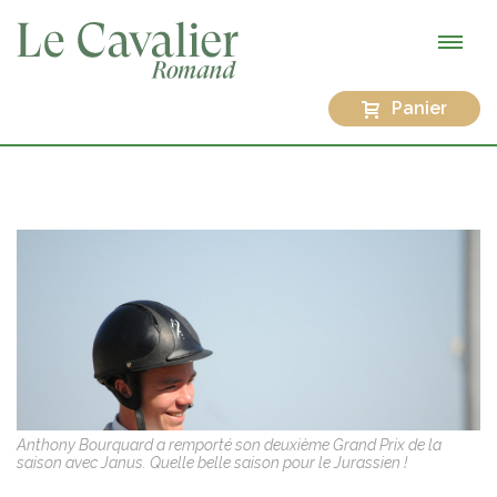
Panier
Anthony Bourquard a remporté son deuxième Grand Prix de la
saison avec Janus. Quelle belle saison pour le Jurassien !