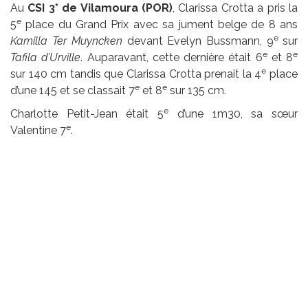
Au
CSI 3* de Vilamoura (POR)
, Clarissa Crotta a pris la
e
5
place du Grand Prix avec sa jument belge de 8 ans
e
Kamilla Ter Muyncken
devant Evelyn Bussmann, 9
sur
e
e
Tafila d’Urville
. Auparavant, cette dernière était 6
et 8
e
sur 140 cm tandis que Clarissa Crotta prenait la 4
place
e
e
d’une 145 et se classait 7
et 8
sur 135 cm.
e
Charlotte Petit-Jean était 5
d’une 1m30, sa sœur
e
Valentine 7
.