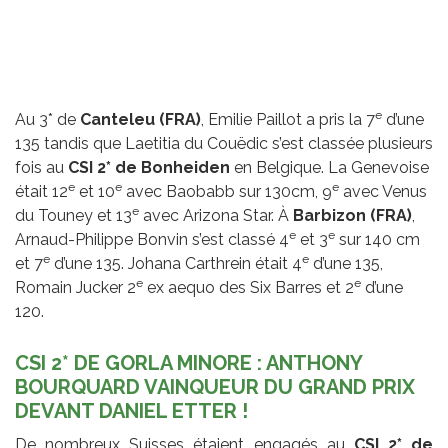
e
Au 3* de
Canteleu (FRA)
, Emilie Paillot a pris la 7
d’une
135 tandis que Laetitia du Couëdic s’est classée plusieurs
fois au
CSI 2* de Bonheiden
en Belgique. La Genevoise
e
e
e
était 12
et 10
avec Baobabb sur 130cm, 9
avec Venus
e
du Touney et 13
avec Arizona Star. À
Barbizon (FRA)
,
e
e
Arnaud-Philippe Bonvin s’est classé 4
et 3
sur 140 cm
e
e
et 7
d’une 135. Johana Carthrein était 4
d’une 135,
e
e
Romain Jucker 2
ex aequo des Six Barres et 2
d’une
120.
CSI 2* DE GORLA MINORE : ANTHONY
BOURQUARD VAINQUEUR DU GRAND PRIX
DEVANT DANIEL ETTER !
De nombreux Suisses étaient engagés au
CSI 2* de