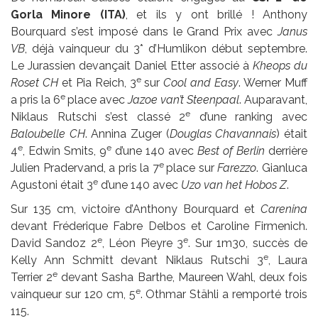
Gorla Minore (ITA)
, et ils y ont brillé ! Anthony
Bourquard s’est imposé dans le Grand Prix avec
Janus
VB
, déjà vainqueur du 3* d’Humlikon début septembre.
Le Jurassien devançait Daniel Etter associé à
Kheops du
e
Roset CH
et Pia Reich, 3
sur
Cool and Easy
. Werner Muff
e
a pris la 6
place avec
Jazoe van’t Steenpaal
. Auparavant,
e
Niklaus Rutschi s’est classé 2
d’une ranking avec
Baloubelle CH
. Annina Zuger (
Douglas Chavannais
) était
e
e
4
, Edwin Smits, 9
d’une 140 avec
Best of Berlin
derrière
e
Julien Pradervand, a pris la 7
place sur
Farezzo
. Gianluca
e
Agustoni était 3
d’une 140 avec
Uzo van het Hobos Z
.
Sur 135 cm, victoire d’Anthony Bourquard et
Carenina
devant Fréderique Fabre Delbos et Caroline Firmenich.
e
e
David Sandoz 2
, Léon Pieyre 3
. Sur 1m30, succès de
e
Kelly Ann Schmitt devant Niklaus Rutschi 3
, Laura
e
Terrier 2
devant Sasha Barthe, Maureen Wahl, deux fois
e
vainqueur sur 120 cm, 5
. Othmar Stähli a remporté trois
115.