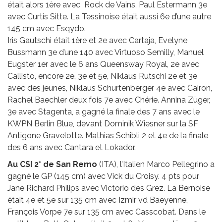
était alors 1ère avec Rock de Vains, Paul Estermann 3e
avec Curtis Sitte. La Tessinoise était aussi 6e d’une autre
145 cm avec Esqydo.
Iris Gautschi était 1ère et 2e avec Cartaja, Evelyne
Bussmann 3e d’une 140 avec Virtuoso Semilly, Manuel
Eugster 1er avec le 6 ans Queensway Royal, 2e avec
Callisto, encore 2e, 3e et 5e, Niklaus Rutschi 2e et 3e
avec des jeunes, Niklaus Schurtenberger 4e avec Cairon,
Rachel Baechler deux fois 7e avec Chérie. Annina Züger,
3e avec Stagenta, a gagné la finale des 7 ans avec le
KWPN Berlin Blue, devant Dominik Wiesner sur la SF
Antigone Gravelotte. Mathias Schibli 2 et 4e de la finale
des 6 ans avec Cantara et Lokador.
Au CSI 2* de San Remo
(ITA), l’Italien Marco Pellegrino a
gagné le GP (145 cm) avec Vick du Croisy. 4 pts pour
Jane Richard Philips avec Victorio des Grez. La Bernoise
était 4e et 5e sur 135 cm avec Izmir vd Baeyenne,
François Vorpe 7e sur 135 cm avec Casscobat. Dans le