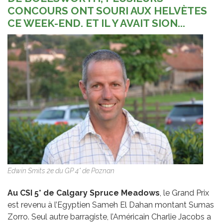
CONCOURS ONT SOURI AUX HELVÈTES
CE WEEK-END. ET IL Y AVAIT SION...
Edwin Smits 2e du GP 4* de Poznan
Au CSI 5* de Calgary Spruce Meadows
, le Grand Prix
est revenu à l’Egyptien Sameh El Dahan montant Sumas
Zorro. Seul autre barragiste, l’Américain Charlie Jacobs a