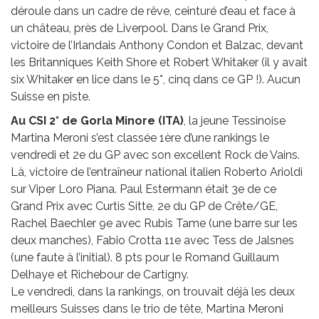
déroule dans un cadre de rêve, ceinturé d’eau et face à
un château, près de Liverpool. Dans le Grand Prix,
victoire de l’Irlandais Anthony Condon et Balzac, devant
les Britanniques Keith Shore et Robert Whitaker (il y avait
six Whitaker en lice dans le 5*, cinq dans ce GP !). Aucun
Suisse en piste.
Au CSI 2* de Gorla Minore (ITA)
, la jeune Tessinoise
Martina Meroni s’est classée 1ère d’une rankings le
vendredi et 2e du GP avec son excellent Rock de Vains.
Là, victoire de l’entraîneur national italien Roberto Arioldi
sur Viper Loro Piana. Paul Estermann était 3e de ce
Grand Prix avec Curtis Sitte, 2e du GP de Crête/GE,
Rachel Baechler 9e avec Rubis Tame (une barre sur les
deux manches), Fabio Crotta 11e avec Tess de Jalsnes
(une faute à l’initial). 8 pts pour le Romand Guillaum
Delhaye et Richebour de Cartigny.
Le vendredi, dans la rankings, on trouvait déjà les deux
meilleurs Suisses dans le trio de tête, Martina Meroni