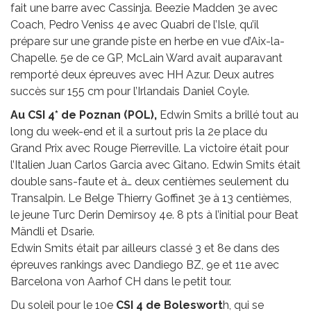
fait une barre avec Cassinja. Beezie Madden 3e avec
Coach, Pedro Veniss 4e avec Quabri de l’Isle, qu’il
prépare sur une grande piste en herbe en vue d’Aix-la-
Chapelle. 5e de ce GP, McLain Ward avait auparavant
remporté deux épreuves avec HH Azur. Deux autres
succès sur 155 cm pour l’Irlandais Daniel Coyle.
Au CSI 4* de Poznan (POL),
Edwin Smits a brillé tout au
long du week-end et il a surtout pris la 2e place du
Grand Prix avec Rouge Pierreville. La victoire était pour
l’Italien Juan Carlos Garcia avec Gitano. Edwin Smits était
double sans-faute et à… deux centièmes seulement du
Transalpin. Le Belge Thierry Goffinet 3e à 13 centièmes,
le jeune Turc Derin Demirsoy 4e. 8 pts à l’initial pour Beat
Mändli et Dsarie.
Edwin Smits était par ailleurs classé 3 et 8e dans des
épreuves rankings avec Dandiego BZ, 9e et 11e avec
Barcelona von Aarhof CH dans le petit tour.
Du soleil pour le 10e
CSI 4 de Boleswort
h, qui se