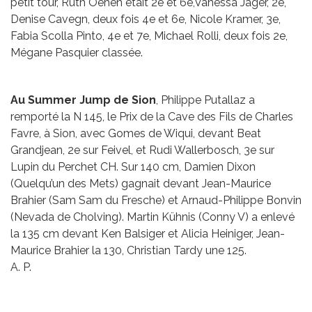
petit tour, Ruth Oehen était 2e et 6e,Vanessa Jäger, 2e,
Denise Cavegn, deux fois 4e et 6e, Nicole Kramer, 3e,
Fabia Scolla Pinto, 4e et 7e, Michael Rolli, deux fois 2e,
Mégane Pasquier classée.
Au Summer Jump de Sion
, Philippe Putallaz a
remporté la N 145, le Prix de la Cave des Fils de Charles
Favre, à Sion, avec Gomes de Wiqui, devant Beat
Grandjean, 2e sur Feivel, et Rudi Wallerbosch, 3e sur
Lupin du Perchet CH. Sur 140 cm, Damien Dixon
(Quelqu’un des Mets) gagnait devant Jean-Maurice
Brahier (Sam Sam du Fresche) et Arnaud-Philippe Bonvin
(Nevada de Cholving). Martin Kühnis (Conny V) a enlevé
la 135 cm devant Ken Balsiger et Alicia Heiniger, Jean-
Maurice Brahier la 130, Christian Tardy une 125.
A. P.