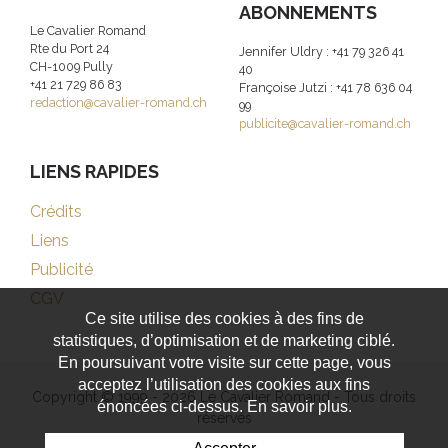
ABONNEMENTS
Le Cavalier Romand
Rte du Port 24
Jennifer Uldry : +41 79 326 41
CH-1009 Pully
40
+41 21 729 86 83
Françoise Jutzi : +41 78 636 04
redaction@cavalier-romand.ch
99
publicite@cavalier-romand.ch
LIENS RAPIDES
Crédits
Liens
Publicité
CGV
Ce site utilise des cookies à des fins de
statistiques, d’optimisation et de marketing ciblé.
En poursuivant votre visite sur cette page, vous
acceptez l’utilisation des cookies aux fins
Copyright © 1999 - 2026 Le Cavalier Romand - Tous droits
énoncées ci-dessus. En savoir plus.
réservés