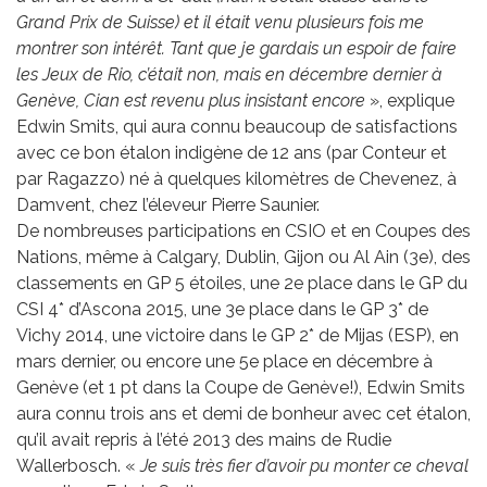
Grand Prix de Suisse) et il était venu plusieurs fois me
montrer son intérêt. Tant que je gardais un espoir de faire
les Jeux de Rio, c’était non, mais en décembre dernier à
Genève, Cian est revenu plus insistant encore
», explique
Edwin Smits, qui aura connu beaucoup de satisfactions
avec ce bon étalon indigène de 12 ans (par Conteur et
par Ragazzo) né à quelques kilomètres de Chevenez, à
Damvent, chez l’éleveur Pierre Saunier.
De nombreuses participations en CSIO et en Coupes des
Nations, même à Calgary, Dublin, Gijon ou Al Ain (3e), des
classements en GP 5 étoiles, une 2e place dans le GP du
CSI 4* d’Ascona 2015, une 3e place dans le GP 3* de
Vichy 2014, une victoire dans le GP 2* de Mijas (ESP), en
mars dernier, ou encore une 5e place en décembre à
Genève (et 1 pt dans la Coupe de Genève!), Edwin Smits
aura connu trois ans et demi de bonheur avec cet étalon,
qu’il avait repris à l’été 2013 des mains de Rudie
Wallerbosch. «
Je suis très fier d’avoir pu monter ce cheval