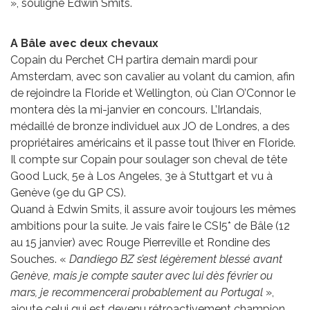
», souligne Edwin Smits.
A Bâle avec deux chevaux
Copain du Perchet CH partira demain mardi pour
Amsterdam, avec son cavalier au volant du camion, afin
de rejoindre la Floride et Wellington, où Cian O’Connor le
montera dès la mi-janvier en concours. L’Irlandais,
médaillé de bronze individuel aux JO de Londres, a des
propriétaires américains et il passe tout l’hiver en Floride.
Il compte sur Copain pour soulager son cheval de tête
Good Luck, 5e à Los Angeles, 3e à Stuttgart et vu à
Genève (9e du GP CS).
Quand à Edwin Smits, il assure avoir toujours les mêmes
ambitions pour la suite. Je vais faire le CSI5* de Bâle (12
au 15 janvier) avec Rouge Pierreville et Rondine des
Souches. «
Dandiego BZ s’est légèrement blessé avant
Genève, mais je compte sauter avec lui dès février ou
mars, je recommencerai probablement au Portugal
»,
ajoute celui qui est devenu rétroactivement champion