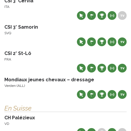
CSI 3* Cervia
ITA
CSI 3* Samorin
SVQ
CSI 2* St-Lô
FRA
Mondiaux jeunes chevaux – dressage
Verden (ALL)
En Suisse
CH Palézieux
VD