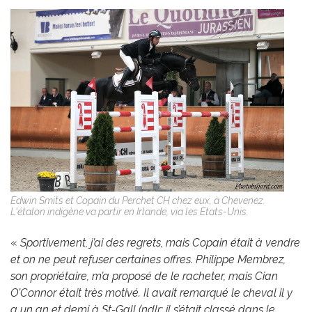
Edwin Smits et Copain du Perchet CH chez eux, à Chevenez.
L'étalon indigène va partir en Irlande, via les Etats-Unis.
«
Sportivement, j’ai des regrets, mais Copain était à vendre
et on ne peut refuser certaines offres. Philippe Membrez,
son propriétaire, m’a proposé de le racheter, mais Cian
O’Connor était très motivé. Il avait remarqué le cheval il y
a un an et demi à St-Gall (ndlr: il s’était classé dans le