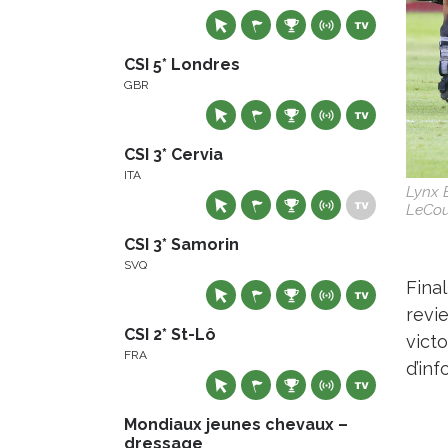
CSI 5* Londres
GBR
CSI 3* Cervia
ITA
Lynx 
LeCou
CSI 3* Samorin
SVQ
Fina
revi
CSI 2* St-Lô
victo
FRA
d’inf
Mondiaux jeunes chevaux –
dressage