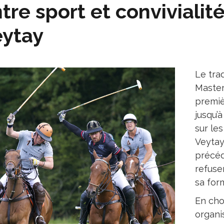
tre sport et convivialit
eytay
Le tra
Maste
premiè
jusqu’à
sur le
Veytay
précéd
refuse
sa for
En cho
organi