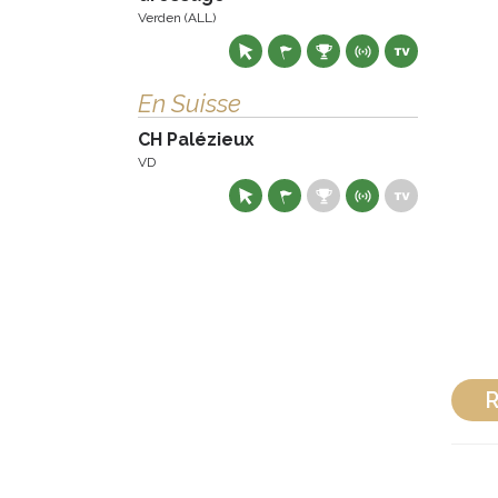
Verden (ALL)
En Suisse
CH Palézieux
VD
R