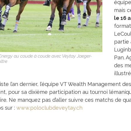
équipe
mais ce
le 16 
format
LeCoul
partie
Luginb
Energy au coude à coude avec Veytay Jaeger-
Pan. Ag
ltre
des mei
illustr
liste l’an dernier, l’équipe VT Wealth Management d
ent, pour sa dixième participation au tournoi lémaniq
ire. Ne manquez pas d’aller suivre ces matchs de qual
os sur :
www.poloclubdeveytay.ch