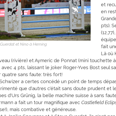
et rec
en res
Grande
pts). S
(12,77)
équipe
 Guerdat et Nino à Herning
fait u
Là où K
eau (rivière) et Aymeric de Ponnat (mini touchette à l
 avec 4 pts, laissant le joker Roger-Yves Bost seul sa
r quatre sans faute: très fort!
 Schwizer a certes concédé un point de temps dépas
rimenté que d'autres c'était sans doute prudent et l
es d'Urs Grünig, la belle machine suisse à sans faute
rmann a fait un tour magnifique avec
Castlefield Eclip
se!), mais combative et généreuse.