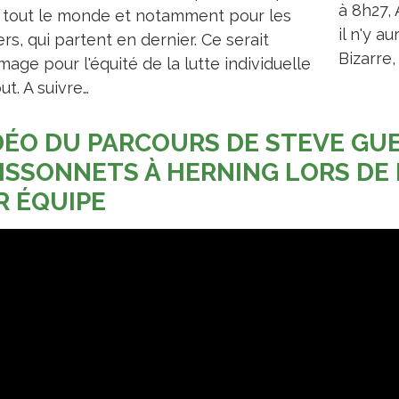
à 8h27,
 tout le monde et notamment pour les
il n'y a
rs, qui partent en dernier. Ce serait
Bizarre,
ge pour l'équité de la lutte individuelle
ut. A suivre…
DÉO DU PARCOURS DE STEVE GUE
ISSONNETS À HERNING LORS DE
R ÉQUIPE