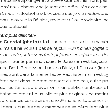
 à Janika Sprunger et à Steve Guerdat, ils n'ont pas 
oménaux chevaux se jouant des difficultés avec aisa
rt, mais
Palloubet
a si bien sauté que je me mettais pre
e
ent»
, a avoué la Bâloise, ravie et 10
au provisoire ind
deux tableaux!
era plus difficile!»
e Guerdat (photo)
était enchanté aussi de la maniè
, mais il ne voulait pas se réjouir. «
On n'a rien gagné a
 de sortir quatre sans faute, il faudra en refaire trois d
ion! Sur le plan individuel, le Jurassien est toujours
nce Bost, Bengtsson, Luciana Diniz, et Deusser (imp
aires sont dans la même faute. Paul Estermann est 1
ètes sont dans le premier quart du tableau, autre p
udi, où l'on espère avoir enfin un public nombreux et v
bstacles étaient plus jolis et plus originaux ce mati
e
ère danois construiront une 2
manche totalement d
li depuis que les deux manches ne se déroulent plus