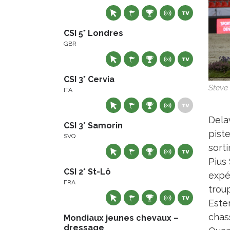
CSI 5* Londres
GBR
CSI 3* Cervia
Steve
ITA
Delav
CSI 3* Samorin
piste
SVQ
sorti
Pius
CSI 2* St-Lô
expé
FRA
troup
Este
chas
Mondiaux jeunes chevaux –
dressage