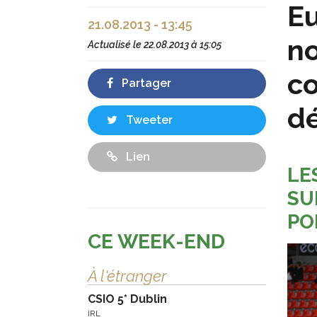
Eu
21.08.2013 - 13:45
no
Actualisé le
22.08.2013 à 15:05
co
Partager
dé
Tweeter
Lien
LE
SU
PO
CE WEEK-END
À l'étranger
CSIO 5* Dublin
IRL