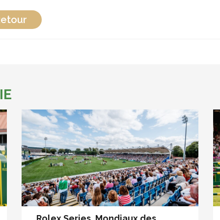
etour
IE
Rolex Series, Mondiaux des