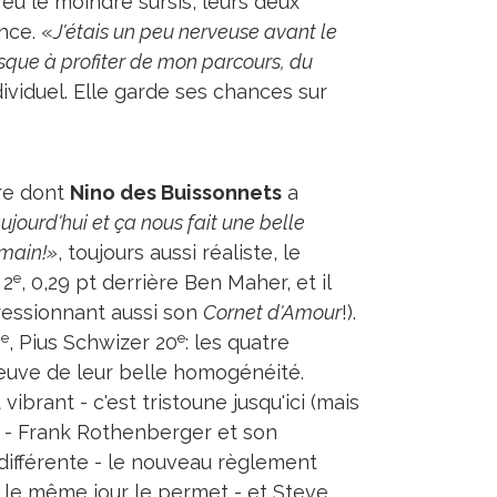
eu le moindre sursis, leurs deux
nce. «
J'étais un peu nerveuse avant le
sque à profiter de mon parcours, du
ividuel. Elle garde ses chances sur
re dont
Nino des Buissonnets
a
ujourd'hui et ça nous fait une belle
emain!»
, toujours aussi réaliste, le
e
 2
, 0,29 pt derrière Ben Maher, et il
ressionnant aussi son
Cornet d'Amour
!).
e
e
5
, Pius Schwizer 20
: les quatre
reuve de leur belle homogénéité.
ibrant - c'est tristoune jusqu'ici (mais
n) - Frank Rothenberger et son
ifférente - le nouveau règlement
 le même jour le permet - et Steve