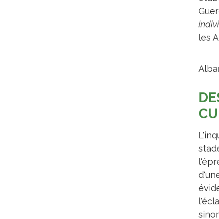
Guerd
indiv
les 
Alba
DE
CU
L'inq
stade
l'ép
d'une
évid
l'éc
sino