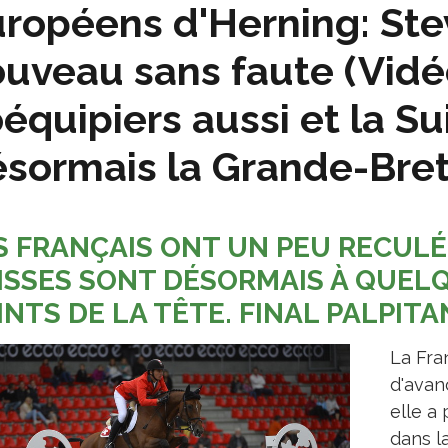
ropéens d'Herning: Ste
uveau sans faute (Vidéo
équipiers aussi et la Su
sormais la Grande-Bret
S FRANÇAIS ONT UN PEU RECULÉ
ISSES SONT DÉSORMAIS À QUEL
INTS DE LA TÊTE. FINAL PALPITA
La Fra
d'avan
elle a
dans l