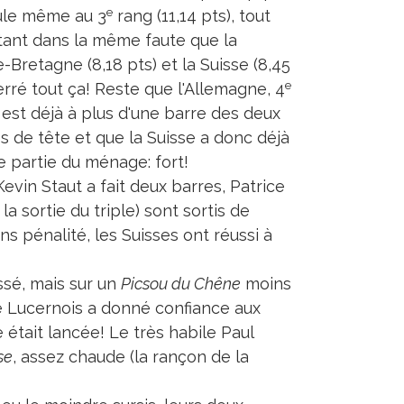
e
ule même au 3
rang (11,14 pts), tout
tant dans la même faute que la
-Bretagne (8,18 pts) et la Suisse (8,45
e
erré tout ça! Reste que l'Allemagne, 4
, est déjà à plus d'une barre des deux
s de tête et que la Suisse a donc déjà
ne partie du ménage: fort!
evin Staut a fait deux barres, Patrice
a sortie du triple) sont sortis de
ns pénalité, les Suisses ont réussi à
sé, mais sur un
Picsou du Chêne
moins
e Lucernois a donné confiance aux
 était lancée! Le très habile Paul
se
, assez chaude (la rançon de la