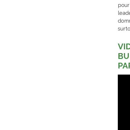
pour
leade
domma
surto
VI
BU
PA