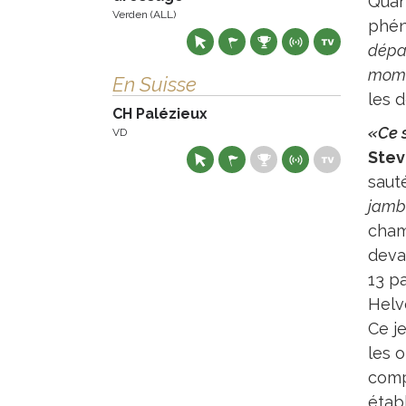
Quant
Verden (ALL)
phén
dépa
mom
En Suisse
les 
CH Palézieux
«Ce s
VD
Stev
sauté
jambe
champ
deva
13 p
Helv
Ce je
les o
comp
étab