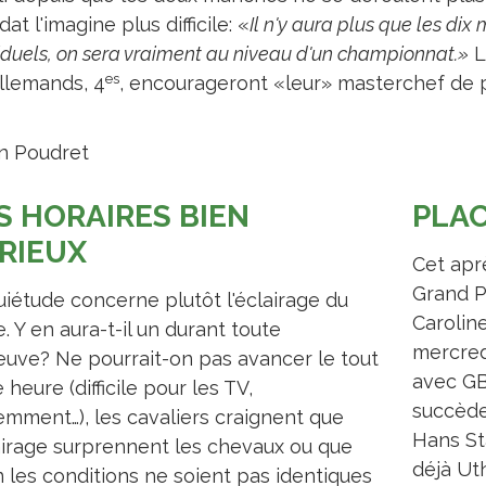
at l'imagine plus difficile: «
Il n'y aura plus que les dix
iduels, on sera vraiment au niveau d'un championnat.»
L
es
Allemands, 4
, encourageront «leur» masterchef de pi
n Poudret
S HORAIRES BIEN
PLAC
RIEUX
Cet apr
Grand Pr
uiétude concerne plutôt l'éclairage du
Carolin
. Y en aura-t-il un durant toute
mercred
reuve? Ne pourrait-on pas avancer le tout
avec GB
 heure (difficile pour les TV,
succède
emment…), les cavaliers craignent que
Hans St
lairage surprennent les chevaux ou que
déjà Ut
n les conditions ne soient pas identiques