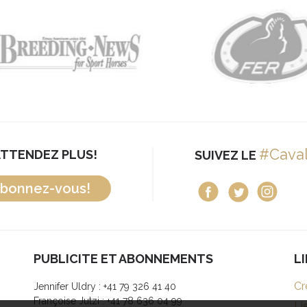
#Cava
ATTENDEZ PLUS!
SUIVEZ LE
bonnez-vous!
PUBLICITE ET ABONNEMENTS
L
Cr
Jennifer Uldry : +41 79 326 41 40
Françoise Jutzi : +41 78 636 04 99
Li