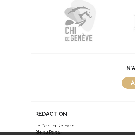
N'
A
RÉDACTION
Le Cavalier Romand
Rte du Port 24