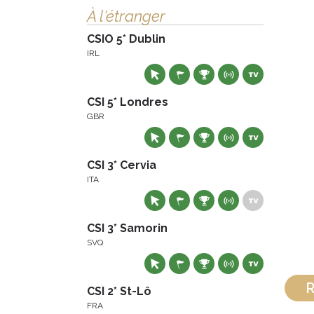
À l'étranger
CSIO 5* Dublin
IRL
CSI 5* Londres
GBR
CSI 3* Cervia
ITA
CSI 3* Samorin
SVQ
R
CSI 2* St-Lô
FRA