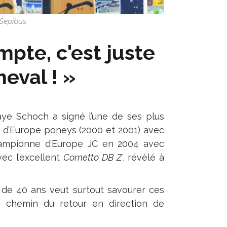
 Sepibus
mpte, c'est juste
eval ! »
aye Schoch a signé l’une de ses plus
 d’Europe poneys (2000 et 2001) avec
hampionne d’Europe JC en 2004 avec
vec l’excellent
Cornetto DB Z
, révélé à
e de 40 ans veut surtout savourer ces
) chemin du retour en direction de