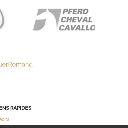
lierRomand
IENS RAPIDES
édits
ens