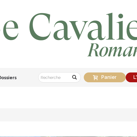
Panier
L
Dossiers