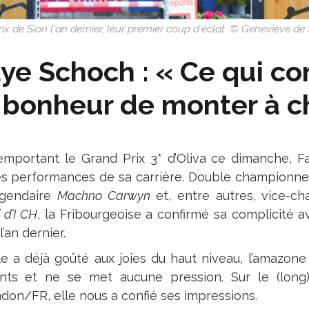
x de Sion l'an dernier, leur premier coup d'éclat. © Geneviève de
ye Schoch : « Ce qui co
 bonheur de monter à ch
emportant le Grand Prix 3* d’Oliva ce dimanche, F
es performances de sa carrière. Double championne
égendaire
Machno Carwyn
et, entre autres, vice-c
 d’I CH
, la Fribourgeoise a confirmé sa complicité a
l’an dernier.
lle a déjà goûté aux joies du haut niveau, l’amazon
ants et ne se met aucune pression. Sur le (long
don/FR, elle nous a confié ses impressions.