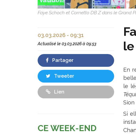
Faye Schoch et Cornetto DB Z dans le Grand Pri
Fa
03.03.2026 - 09:31
le
Actualisé le
03.03.2026 à 09:53
Partager
En r
Tweeter
bell
le l
Lien
Téqui
Sion 
Si e
inst
CE WEEK-END
Chan