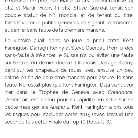
Fredricson (21 pts), Ben Maher (8 pts), Daniel Deusser (4
pts) et Martin Fuchs (4 pts), Steve Guerdat tenait son
double statut de N°1 mondial et de tenant du titre,
faisant vibrer le public genevois en signant le troisième
et dernier sans faute de la première manche.
La victoire allait donc se jouer a priori entre Kent
Farrington, Darragh Kenny et Steve Guerdat. Premier des
sans-faute à s’élancer, le Suisse n'a pu éviter une faute
sur l’entrée du dernier double. L’Irlandais Darragh Kenny,
parti sur les chapeaux de roues, s’est ensuite un peu
calmé en fin de deuxième manche pour assurer le sans
faute. Ne restait plus que Kent Farrington. Déjà vainqueur
hier dans le Trophée de Genève avec
Creedance
,
l’Américain est connu pour sa rapidité. En selle sur sa
petite mais géniale
Austria 2
, Kent Farrington a pris tous
les risques pour s’adjuger après 2015 (avec
Voyeur
) une
seconde fois cette Finale du Top 10 Rolex IJRC.