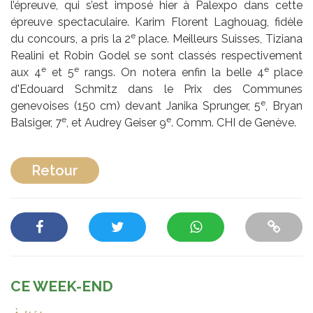
l’épreuve, qui s’est imposé hier à Palexpo dans cette
épreuve spectaculaire. Karim Florent Laghouag, fidèle
e
du concours, a pris la 2
place. Meilleurs Suisses, Tiziana
Realini et Robin Godel se sont classés respectivement
e
e
e
aux 4
et 5
rangs. On notera enfin la belle 4
place
d'Edouard Schmitz dans le Prix des Communes
e
genevoises (150 cm) devant Janika Sprunger, 5
, Bryan
e
e
Balsiger, 7
, et Audrey Geiser 9
. Comm. CHI de Genève.
Retour
CE WEEK-END