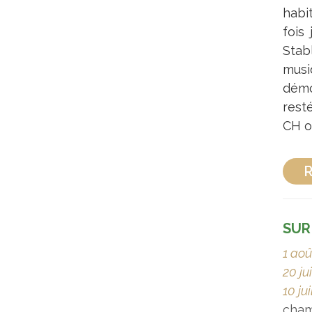
habi
fois
Stab
musi
démo
rest
CH o
R
SUR
1 aoû
20 ju
10 ju
cha