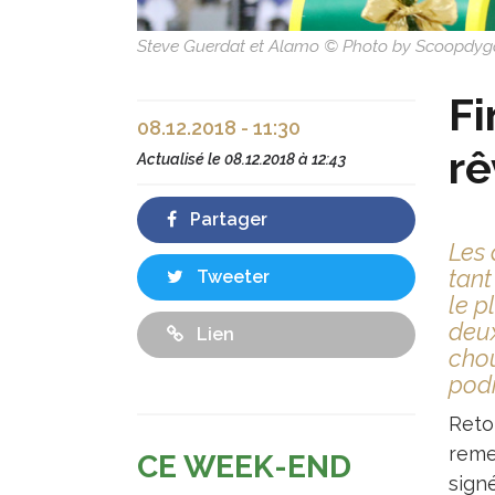
Steve Guerdat et Alamo © Photo by Scoopdyg
Fi
08.12.2018 - 11:30
rê
Actualisé le
08.12.2018 à 12:43
Partager
Les 
tant
Tweeter
le p
deux
Lien
chou
pod
Reto
reme
CE WEEK-END
sign