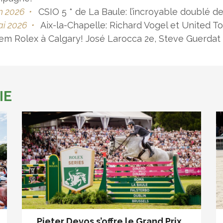
in 2026
•
CSIO 5 * de La Baule: l’incroyable doublé d
ai 2026
•
Aix-la-Chapelle: Richard Vogel et United T
em Rolex à Calgary! José Larocca 2e, Steve Guerdat
IE
Pieter Devos s’offre le Grand Prix