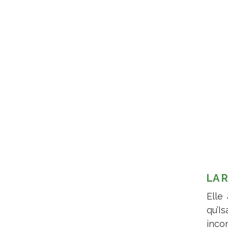
LA 
Elle
qu’I
inco