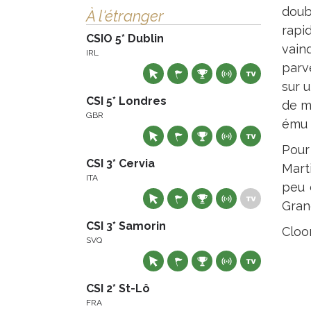
doub
À l'étranger
rapi
CSIO 5* Dublin
vain
IRL
parv
sur u
CSI 5* Londres
de ma
GBR
ému 
Pour
CSI 3* Cervia
Mart
ITA
peu 
Grand
CSI 3* Samorin
Cloo
SVQ
CSI 2* St-Lô
FRA