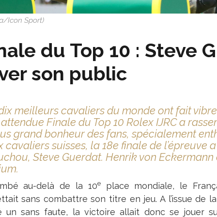
a/Icon Sport)
nale du Top 10 : Steve G
ver son public
dix meilleurs cavaliers du monde ont fait vibre
 attendue Finale du Top 10 Rolex IJRC a rass
lus grand bonheur des fans, spécialement ent
 cavaliers suisses, la 18e finale de l’épreuve 
chou, Steve Guerdat. Henrik von Eckermann 
ium.
e
mbé au-delà de la 10
place mondiale, le França
ttait sans combattre son titre en jeu. A l’issue de 
é un sans faute, la victoire allait donc se jouer 