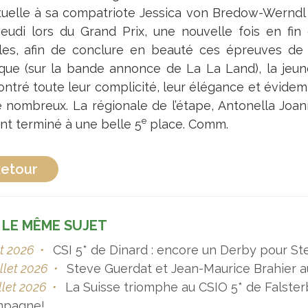
tuelle à sa compatriote Jessica von Bredow-Wernd
 jeudi lors du Grand Prix, une nouvelle fois en fin 
les, afin de conclure en beauté ces épreuves de 
que (sur la bande annonce de La La Land), la jeu
ntré toute leur complicité, leur élégance et évide
é nombreux. La régionale de l’étape, Antonella Joa
e
nt terminé à une belle 5
place. Comm.
etour
 LE MÊME SUJET
t 2026
•
CSI 5* de Dinard : encore un Derby pour St
illet 2026
•
Steve Guerdat et Jean-Maurice Brahier a
illet 2026
•
La Suisse triomphe au CSIO 5* de Falsterb
mpagne!