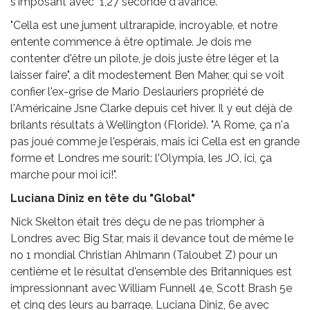
s'imposant avec 1,27 seconde d'avance.
"Cella est une jument ultrarapide, incroyable, et notre
entente commence à être optimale. Je dois me
contenter d'être un pilote, je dois juste être léger et la
laisser faire", a dit modestement Ben Maher, qui se voit
confier l'ex-grise de Mario Deslauriers propriété de
l'Américaine Jsne Clarke depuis cet hiver. Il y eut déjà de
brilants résultats à Wellington (Floride). "A Rome, ça n'a
pas joué comme je l'espérais, mais ici Cella est en grande
forme et Londres me sourit: l'Olympia, les JO, ici, ça
marche pour moi ici!".
Luciana Diniz en tête du "Global"
Nick Skelton était très déçu de ne pas triompher à
Londres avec Big Star, mais il devance tout de même le
no 1 mondial Christian Ahlmann (Taloubet Z) pour un
centième et le résultat d'ensemble des Britanniques est
impressionnant avec William Funnell 4e, Scott Brash 5e
et cinq des leurs au barrage. Luciana Diniz, 6e avec