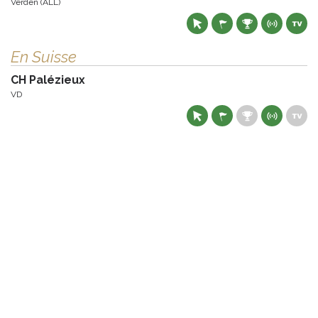
Verden (ALL)
En Suisse
CH Palézieux
VD