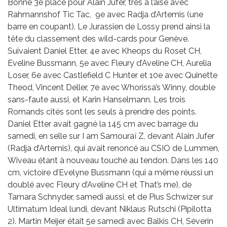
Bonne 3e place pour Alain Jufer, très à l’aise avec
Rahmannshof Tic Tac, 9e avec Radja d’Artemis (une
barre en coupant). Le Jurassien de Lossy prend ainsi la
tête du classement des wild-cards pour Genève.
Suivaient Daniel Etter, 4e avec Kheops du Roset CH,
Eveline Bussmann, 5e avec Fleury d’Aveline CH, Aurelia
Loser, 6e avec Castlefield C Hunter et 10e avec Quinette
Theod, Vincent Deller, 7e avec Whorissa’s Winny, double
sans-faute aussi, et Karin Hanselmann. Les trois
Romands cités sont les seuls à prendre des points.
Daniel Etter avait gagné la 145 cm avec barrage du
samedi, en selle sur I am Samouraï Z, devant Alain Jufer
(Radja d’Artemis), qui avait renoncé au CSIO de Lummen,
Wiveau étant à nouveau touché au tendon. Dans les 140
cm, victoire d’Evelyne Bussmann (qui a même réussi un
doublé avec Fleury d’Aveline CH et That’s me), de
Tamara Schnyder, samedi aussi, et de Pius Schwizer sur
Ultimatum Ideal lundi, devant Niklaus Rutschi (Pipilotta
2). Martin Meijer était 5e samedi avec Balkis CH, Séverin