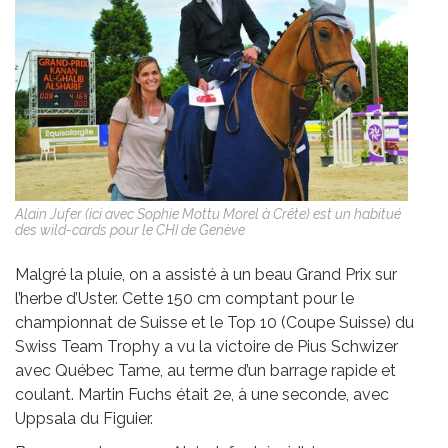
Alain Jufer (ici avec Sophie Mottu Morel à Crête) est un habitué
des wild-cards pour le CHI de Genève
Malgré la pluie, on a assisté à un beau Grand Prix sur
l’herbe d’Uster. Cette 150 cm comptant pour le
championnat de Suisse et le Top 10 (Coupe Suisse) du
Swiss Team Trophy a vu la victoire de Pius Schwizer
avec Québec Tame, au terme d’un barrage rapide et
coulant. Martin Fuchs était 2e, à une seconde, avec
Uppsala du Figuier.