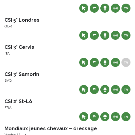
CSI 5* Londres
GBR
CSI 3* Cervia
ITA
CSI 3* Samorin
SVQ
CSI 2* St-Lô
FRA
Mondiaux jeunes chevaux – dressage
Verden (ALL)