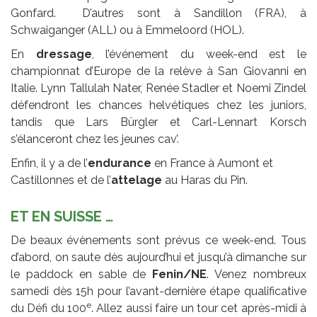
Gonfard. D’autres sont à Sandillon (FRA), à
Schwaiganger (ALL) ou à Emmeloord (HOL).
En
dressage
, l’événement du week-end est le
championnat d’Europe de la relève à San Giovanni en
Italie. Lynn Tallulah Nater, Renée Stadler et Noemi Zindel
défendront les chances helvétiques chez les juniors,
tandis que Lars Bürgler et Carl-Lennart Korsch
s’élanceront chez les jeunes cav’.
Enfin, il y a de l’
endurance
en France à Aumont et
Castillonnes et de l’
attelage
au Haras du Pin.
ET EN SUISSE …
De beaux évènements sont prévus ce week-end. Tous
d’abord, on saute dès aujourd’hui et jusqu’à dimanche sur
le paddock en sable de
Fenin/NE
. Venez nombreux
samedi dès 15h pour l’avant-dernière étape qualificative
e
du Défi du 100
. Allez aussi faire un tour cet après-midi à