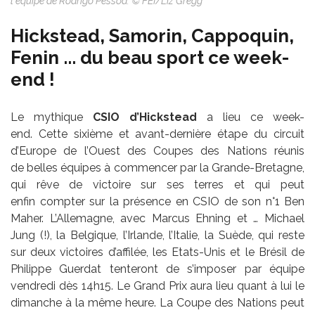
l'équipe de Rodrigo Pessoa. © FEI/Liz Gregg
Hickstead, Samorin, Cappoquin,
Fenin ... du beau sport ce week-
end !
Le mythique
CSIO d’Hickstead
a lieu ce week-
end. Cette sixième et avant-dernière étape du circuit
d’Europe de l’Ouest des Coupes des Nations réunis
de belles équipes à commencer par la Grande-Bretagne,
qui rêve de victoire sur ses terres et qui peut
enfin compter sur la présence en CSIO de son n°1 Ben
Maher. L’Allemagne, avec Marcus Ehning et … Michael
Jung (!), la Belgique, l’Irlande, l’Italie, la Suède, qui reste
sur deux victoires d’affilée, les Etats-Unis et le Brésil de
Philippe Guerdat tenteront de s’imposer par équipe
vendredi dès 14h15. Le Grand Prix aura lieu quant à lui le
dimanche à la même heure. La Coupe des Nations peut