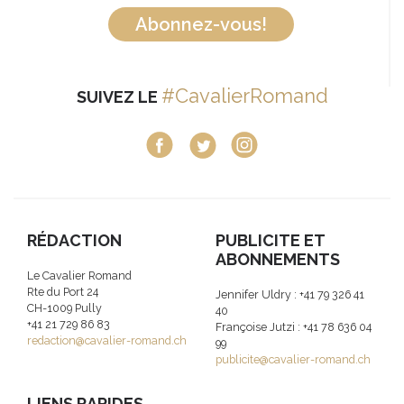
Abonnez-vous!
#CavalierRomand
SUIVEZ LE
RÉDACTION
PUBLICITE ET
ABONNEMENTS
Le Cavalier Romand
Rte du Port 24
Jennifer Uldry : +41 79 326 41
CH-1009 Pully
40
+41 21 729 86 83
Françoise Jutzi : +41 78 636 04
redaction@cavalier-romand.ch
99
publicite@cavalier-romand.ch
LIENS RAPIDES