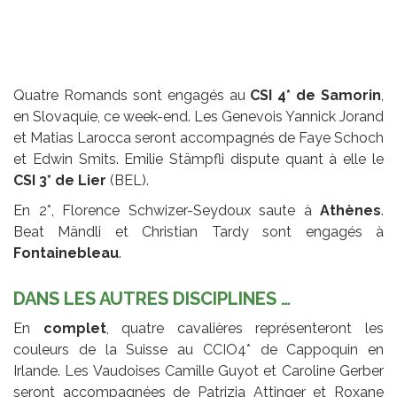
Quatre Romands sont engagés au
CSI 4* de Samorin
,
en Slovaquie, ce week-end. Les Genevois Yannick Jorand
et Matias Larocca seront accompagnés de Faye Schoch
et Edwin Smits. Emilie Stämpfli dispute quant à elle le
CSI 3* de Lier
(BEL).
En 2*, Florence Schwizer-Seydoux saute à
Athènes
.
Beat Mändli et Christian Tardy sont engagés à
Fontainebleau
.
DANS LES AUTRES DISCIPLINES …
En
complet
, quatre cavalières représenteront les
couleurs de la Suisse au CCIO4* de Cappoquin en
Irlande. Les Vaudoises Camille Guyot et Caroline Gerber
seront accompagnées de Patrizia Attinger et Roxane