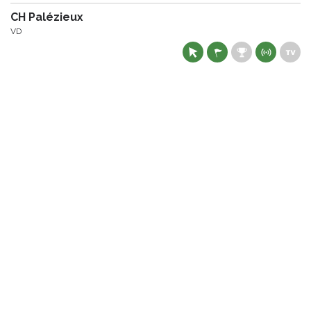
CH Palézieux
VD