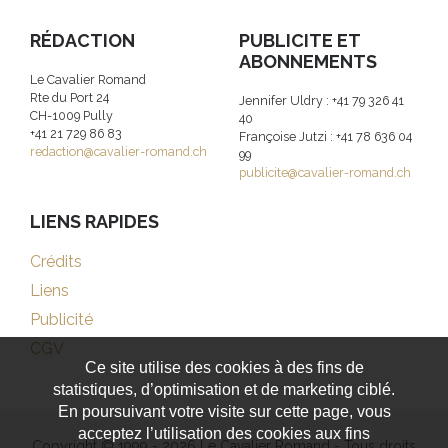
RÉDACTION
PUBLICITE ET
ABONNEMENTS
Le Cavalier Romand
Rte du Port 24
Jennifer Uldry : +41 79 326 41
CH-1009 Pully
40
+41 21 729 86 83
Françoise Jutzi : +41 78 636 04
redaction@cavalier-romand.ch
99
publicite@cavalier-romand.ch
LIENS RAPIDES
Crédits
Liens
Publicité
CGV
Ce site utilise des cookies à des fins de
statistiques, d’optimisation et de marketing ciblé.
En poursuivant votre visite sur cette page, vous
acceptez l’utilisation des cookies aux fins
Copyright © 1999 - 2026 Le Cavalier Romand - Tous droits