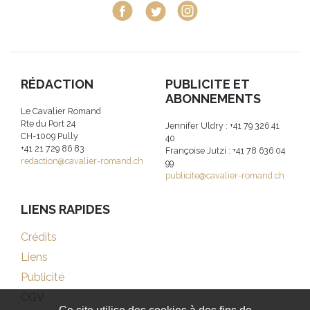
RÉDACTION
PUBLICITE ET
ABONNEMENTS
Le Cavalier Romand
Rte du Port 24
Jennifer Uldry : +41 79 326 41
CH-1009 Pully
40
+41 21 729 86 83
Françoise Jutzi : +41 78 636 04
redaction@cavalier-romand.ch
99
publicite@cavalier-romand.ch
LIENS RAPIDES
Crédits
Liens
Publicité
CGV