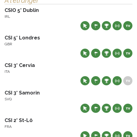
À l'étranger
CSIO 5* Dublin
IRL
CSI 5* Londres
GBR
CSI 3* Cervia
ITA
CSI 3* Samorin
SVQ
CSI 2* St-Lô
FRA