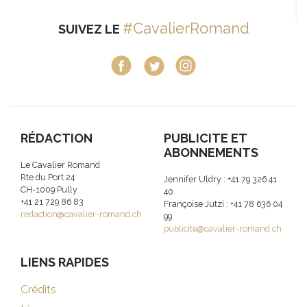
#CavalierRomand
SUIVEZ LE
RÉDACTION
PUBLICITE ET
ABONNEMENTS
Le Cavalier Romand
Rte du Port 24
Jennifer Uldry : +41 79 326 41
CH-1009 Pully
40
+41 21 729 86 83
Françoise Jutzi : +41 78 636 04
redaction@cavalier-romand.ch
99
publicite@cavalier-romand.ch
LIENS RAPIDES
Crédits