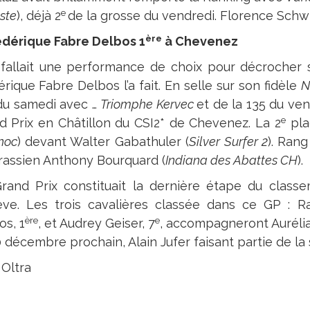
e
ste
), déjà 2
de la grosse du vendredi. Florence Schwi
ère
Frédérique Fabre Delbos 1
à Chevenez
ui fallait une performance de choix pour décrocher
rique Fabre Delbos l’a fait. En selle sur son fidèle
N
du samedi avec …
Triomphe Kervec
et de la 135 du ven
e
d Prix en Châtillon du CSI2* de Chevenez. La 2
pla
noc
) devant Walter Gabathuler (
Silver Surfer 2
). Rang
urassien Anthony Bourquard (
Indiana des Abattes CH
).
rand Prix constituait la dernière étape du class
ve. Les trois cavalières classée dans ce GP : Ra
ère
e
os, 1
, et Audrey Geiser, 7
, accompagneront Aurélia
 décembre prochain, Alain Jufer faisant partie de la s
 Oltra