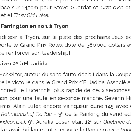
lace sur 145cm pour Steve Guerdat et
Urzo d’Iso
et
et et
Tipsy Girl Loisel.
 Farrington en no 1 à Tryon
di soir à Tryon, sur la piste des prochains Jeux é
orté le Grand Prix Rolex doté de 380'000 dollars a
de renforcer son leadership!
e
izer 2
à El Jadida...
 Schwizer, auteur du sans-faute décisif dans la Coup
de la victoire dans le Grand Prix d’El Jadida. Associé
endredi, le Lucernois, plus rapide de deux secondes, 
on pour une faute en seconde manche. Severin Hil
temis. Alain Jufer, encore vainqueur d’une 145 avec
e
Rahmannshof Tic Tac
– 3
de la Ranking du vendredi
e
e
ondcombe
), 9
. Aurélia Loser était 12
sur
Quelmec du
llaz avait brillamment remporté la Ranking avec
Van