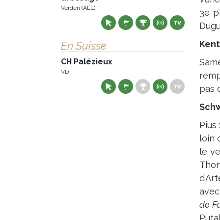
Verden (ALL)
3e p
Dugu
Kent
En Suisse
CH Palézieux
Same
VD
remp
pas 
Schw
Pius
loin 
le v
Thon
d’Ar
avec
de F
Puta