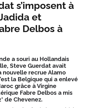
rdat s’imposent à
 Jadida et
abre Delbos à
de a souri au Hollandais
lle, Steve Guerdat avait
a nouvelle recrue Alamo
’est la Belgique qui a enlevé
Maroc grâce à Virgine
dérique Fabre Delbos a mis
2* de Chevenez.