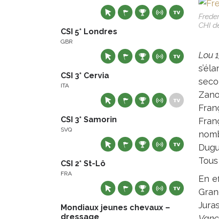
Freder
CHI d
CSI 5* Londres
GBR
Lou 
s’éla
CSI 3* Cervia
seco
ITA
Zanot
Fran
CSI 3* Samorin
Fran
SVQ
nomb
Dugu
Tous
CSI 2* St-Lô
FRA
En e
Gran
Jura
Mondiaux jeunes chevaux –
dressage
Vanc