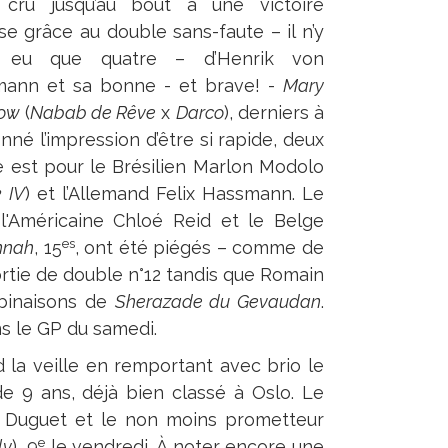
cru jusqu’au bout à une victoire
se grâce au double sans-faute – il n’y
eu que quatre – d’Henrik von
mann et sa bonne - et brave! -
Mary
ow
(
Nabab de Rêve
x
Darco
), derniers à
nné l’impression d’être si rapide, deux
 est pour le Brésilien Marlon Modolo
k
IV
) et l’Allemand Felix Hassmann. Le
'Américaine Chloé Reid et le Belge
es
nnah
, 15
, ont été piégés – comme de
rtie de double n°12 tandis que Romain
mbinaisons de
Sherazade du Gevaudan
.
s le GP du samedi.
 la veille en remportant avec brio le
 9 ans, déjà bien classé à Oslo. Le
n Duguet et le non moins prometteur
e
ly
), 9
le vendredi. À noter encore une