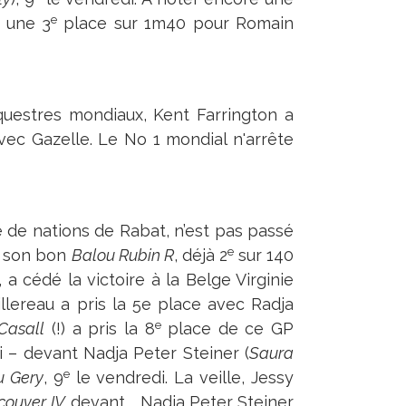
e
 une 3
place sur 1m40 pour Romain
questres mondiaux, Kent Farrington a
vec Gazelle. Le No 1 mondial n'arrête
e de nations de Rabat, n’est pas passé
e
 à son bon
Balou Rubin R
, déjà 2
sur 140
a cédé la victoire à la Belge Virginie
lereau a pris la 5e place avec Radja
e
Casall
(!) a pris la 8
place de ce GP
 – devant Nadja Peter Steiner (
Saura
e
 Gery
, 9
le vendredi. La veille, Jessy
couver
IV
devant … Nadja Peter Steiner