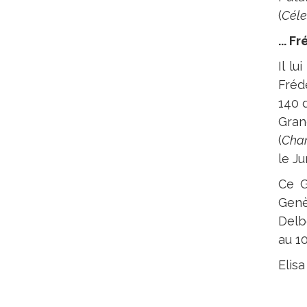
(
Céle
... 
Il l
Frédé
140 
Gran
(
Cha
le J
Ce G
Genè
Delb
au 10
Elisa