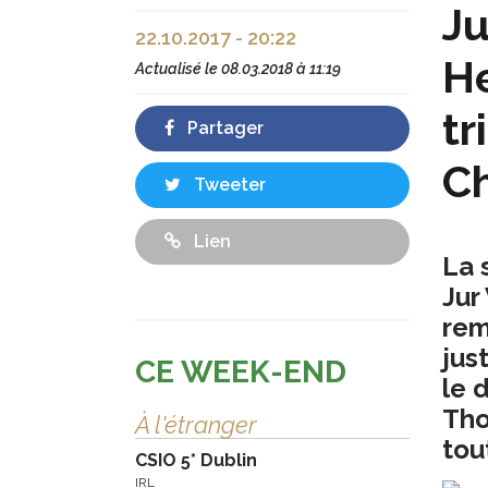
Ju
22.10.2017 - 20:22
He
Actualisé le
08.03.2018 à 11:19
tr
Partager
C
Tweeter
Lien
La 
Jur
rem
jus
CE WEEK-END
le 
Tho
À l'étranger
tou
CSIO 5* Dublin
IRL