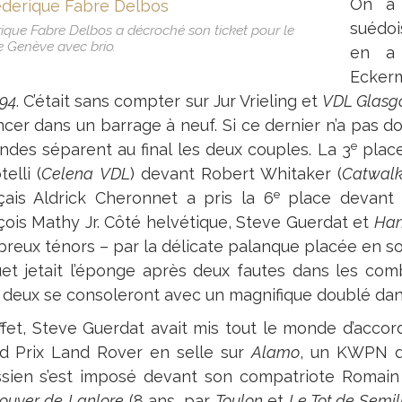
On a 
suédoi
ique Fabre Delbos a décroché son ticket pour le
e Genève avec brio.
en a 
Ecker
194
. C’était sans compter sur Jur Vrieling et
VDL Glasg
ncer dans un barrage à neuf. Si ce dernier n’a pas do
e
ndes séparent au final les deux couples. La 3
place
elli (
Celena
VDL
) devant Robert Whitaker (
Catwal
e
çais Aldrick Cheronnet a pris la 6
place devant l
çois Mathy Jr. Côté helvétique, Steve Guerdat et
Ha
reux ténors – par la délicate palanque placée en so
et jetait l’éponge après deux fautes dans les co
 deux se consoleront avec un magnifique doublé dan
ffet, Steve Guerdat avait mis tout le monde d’accord
d Prix Land Rover en selle sur
Alamo
, un KWPN de
ssien s’est imposé devant son compatriote Romai
ouver
de
Lanlore
(8 ans, par
Toulon
et
Le Tot de Semil