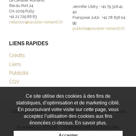
Le Cavalier Romand
Rte du Port 24
Jennifer Uldry : +41 79 326 41
CH-1009 Pully
40
+41 21 729 86 83
Françoise Jutzi : +41 78 636 04
redaction@cavalier-romand.ch
99
publicite@cavalier-romand.ch
LIENS RAPIDES
Crédits
Liens
Publicité
CGV
Ce site utilise des cookies à des fins de
statistiques, d’optimisation et de marketing ciblé.
En poursuivant votre visite sur cette page, vous
Copyright © 1999 - 2026 Le Cavalier Romand - Tous droits
acceptez l’utilisation des cookies aux fins
réservés
énoncées ci-dessus. En savoir plus.
Powered by Artionet
-
Generated with IceCube2.Net
Accepter