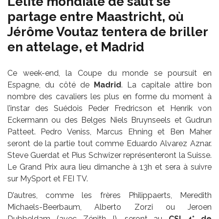
L’élite mondiale de saut se
partage entre Maastricht, où
Jérôme Voutaz tentera de briller
en attelage, et Madrid
Ce week-end, la Coupe du monde se poursuit en
Espagne, du côté de
Madrid
. La capitale attire bon
nombre des cavaliers les plus en forme du moment à
l’instar des Suédois Peder Fredricson et Henrik von
Eckermann ou des Belges Niels Bruynseels et Gudrun
Patteet. Pedro Veniss, Marcus Ehning et Ben Maher
seront de la partie tout comme Eduardo Alvarez Aznar.
Steve Guerdat et Pius Schwizer représenteront la Suisse.
Le Grand Prix aura lieu dimanche à 13h et sera à suivre
sur MySport et FEI TV.
D’autres, comme les frères Philippaerts, Meredith
Michaels-Beerbaum, Alberto Zorzi ou Jeroen
Dubbeldam (avec Zénith !), seront au
CSI 4* de