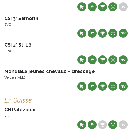
CSI 3* Samorin
SVQ
CSI 2* St-Lô
FRA
Mondiaux jeunes chevaux – dressage
Verden (ALL)
En Suisse
CH Palézieux
VD