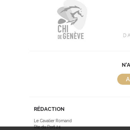
N'
A
RÉDACTION
Le Cavalier Romand
Rte du Port 24