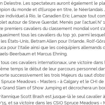
n Delestre. Les spectateurs auront également le plais
pion du monde et d'Europe en titre, le Néerlandais
ze individuel à Rio, le Canadien Eric Lamaze tout co
let autour de Steve Guerdat. Menés par l'actuel N° 1
e premiers cavaliers du classement mondial vont s'aff
quasiment tous les cavaliers du top 30, parmi lesque
 les États-Unis, Betram Allen pour l'Irlande, Rolf-G
uca pour l'Italie ainsi que les coéquipiers allemands
aels-Beerbaum et Marcus Ehning.
 tous ces cavaliers internationaux, une victoire dans
ême temps le début de leur parcours personnel dans 
orte successivement les trois Majeurs du saut d'obsta
 Spruce Meadows ‹ Masters › à Calgary et le CHI de 
x Grand Slam of Show Jumping et décrochera un bonu
itannique Scott Brash est jusque-là le seul cavalier à
/15, et sa victoire dans les CSIO Spruce Meadows ‹ 