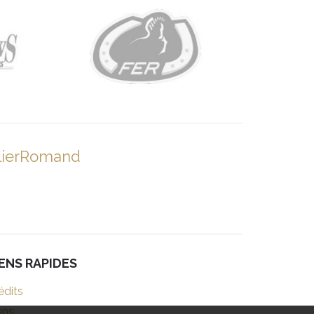
lierRomand
IENS RAPIDES
édits
ens