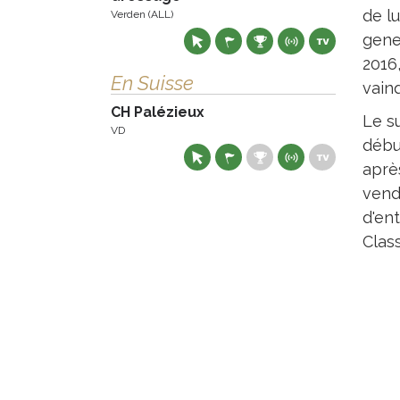
de lu
Verden (ALL)
gene
2016
En Suisse
vain
CH Palézieux
Le s
VD
débu
après
vend
d'en
Class