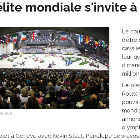
élite mondiale s'invite 
Le cou
d'être 
cavali
leur qu
dimanc
million
Le pla
Rolex 
pouvait
mondia
enève
annonc
olympi
let à Genève avec Kevin Staut, Pénélope Leprévost,