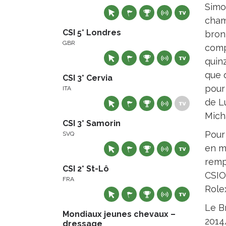
Simo
cham
CSI 5* Londres
bron
GBR
comp
quinz
que 
CSI 3* Cervia
pour
ITA
de L
Mich
CSI 3* Samorin
Pour
SVQ
en m
remp
CSI 2* St-Lô
CSIO
FRA
Role
Le Br
Mondiaux jeunes chevaux –
2014
dressage