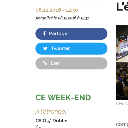
L'
08.12.2016 - 12:30
Actualisé le
08.12.2016 à 12:31
Partager
Tweeter
Lien
CE WEEK-END
CHI G
À l'étranger
CSIO 5* Dublin
comp
IRL