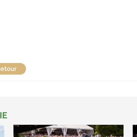
etour
IE