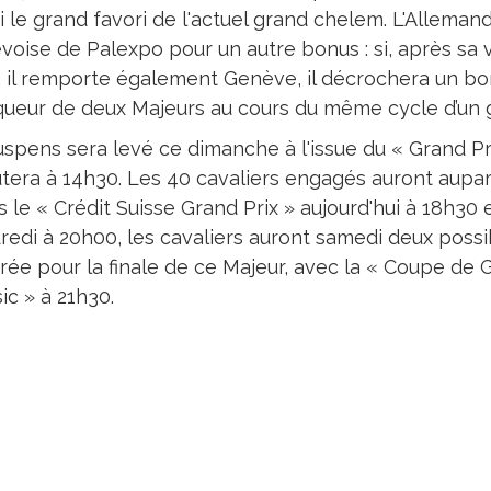
i le grand favori de l'actuel grand chelem. L'Alleman
voise de Palexpo pour un autre bonus : si, après sa v
, il remporte également Genève, il décrochera un bo
queur de deux Majeurs au cours du même cycle d’un 
uspens sera levé ce dimanche à l'issue du « Grand P
tera à 14h30. Les 40 cavaliers engagés auront aupara
 le « Crédit Suisse Grand Prix » aujourd'hui à 18h30 
redi à 20h00, les cavaliers auront samedi deux possib
trée pour la finale de ce Majeur, avec la « Coupe de
ic » à 21h30.