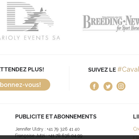
#Cava
ATTENDEZ PLUS!
SUIVEZ LE
bonnez-vous!
PUBLICITE ET ABONNEMENTS
L
Cr
Jennifer Uldry : +41 79 326 41 40
Françoise Jutzi : +41 78 636 04 99
Li