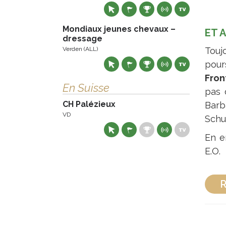
Mondiaux jeunes chevaux –
ET 
dressage
Verden (ALL)
Touj
pour
Fron
En Suisse
pas 
CH Palézieux
Barb
VD
Schu
En e
E.O.
R