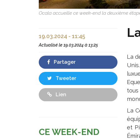
Ocala accueille ce week-end la deuxième étap
La
19.03.2024 - 11:45
Actualisé le
19.03.2024 à 13:25
La d
Partager
Unis
luxu
Tweeter
Eque
tous
Lien
mond
La C
équi
et P
CE WEEK-END
Émir