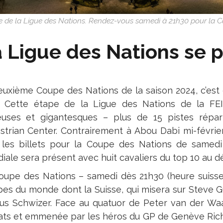
e de la Ligue des Nations. Rendez-vous samedi à 21h30 pour la C
 Ligue des Nations se p
euxième Coupe des Nations de la saison 2024, c’es
. Cette étape de la Ligue des Nations de la FEI 
euses et gigantesques – plus de 15 pistes répar
strian Center. Contrairement à Abou Dabi mi-févrie
 les billets pour la Coupe des Nations de samedi 
iale sera présent avec huit cavaliers du top 10 au d
oupe des Nations – samedi dès 21h30 (heure suisse) –
pes du monde dont la Suisse, qui misera sur Steve G
ius Schwizer. Face au quatuor de Peter van der Waai
ats et emmenée par les héros du GP de Genève Richar