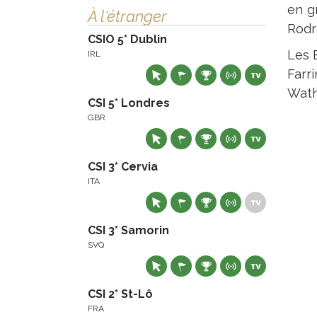
en g
À l'étranger
Rodr
CSIO 5* Dublin
Les É
IRL
Farr
Wathe
CSI 5* Londres
GBR
CSI 3* Cervia
ITA
CSI 3* Samorin
SVQ
CSI 2* St-Lô
FRA