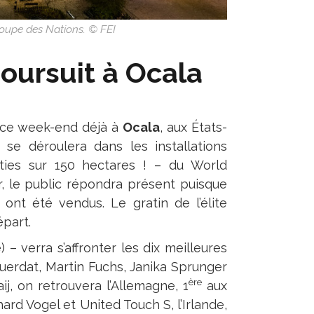
oupe des Nations. © FEI
oursuit à Ocala
t ce week-end déjà à
Ocala
, aux États-
se déroulera dans les installations
ties sur 150 hectares ! – du World
r, le public répondra présent puisque
ont été vendus. Le gratin de l’élite
épart.
 verra s’affronter les dix meilleures
uerdat, Martin Fuchs, Janika Sprunger
ère
j, on retrouvera l’Allemagne, 1
aux
d Vogel et United Touch S, l’Irlande,