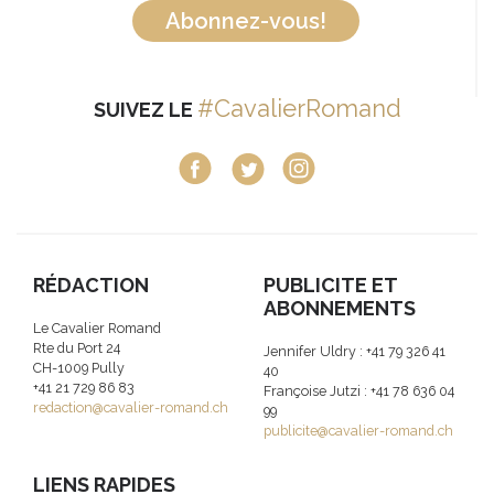
Abonnez-vous!
#CavalierRomand
SUIVEZ LE
RÉDACTION
PUBLICITE ET
ABONNEMENTS
Le Cavalier Romand
Rte du Port 24
Jennifer Uldry : +41 79 326 41
CH-1009 Pully
40
+41 21 729 86 83
Françoise Jutzi : +41 78 636 04
redaction@cavalier-romand.ch
99
publicite@cavalier-romand.ch
LIENS RAPIDES