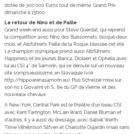
dotée de 300’000 Euros tout de même. Grand Prix
dimanche à 15h00.
Le retour de Nino et de Paille
Grand week-end aussi pour Steve Guerdat, qui reprend
la compétition avec Nino des Buissonnets, bloqué deux
mois, et Albführen’s Paille de la Roque, blessée cet été.
Le champion olympique prend aussi Albführen’s
Happiness et les jeunes Bianca, Dioleen et Ophelia avec
lui au CSI 4* de Samorin, qui se déroule sur un nouveau
site somptueusissime, en Slovaquie (voir
http://hippoarenasamorin.eu). Pius Schwizer mise sur
son no 1 Giovanni vh S., 8e du GP de Vienne, et des
nouveaux chevaux.
A New-York, Central Park est le théâtre d'un beau CSI,
avec Kent Farrington, McLain Ward, Daniel Bluman et
d'autres. Il y a aussi du dressage, avec Isabell Werth,
Tinne Vilhelmson Silfven et Charlotte Dujardin (mais sans