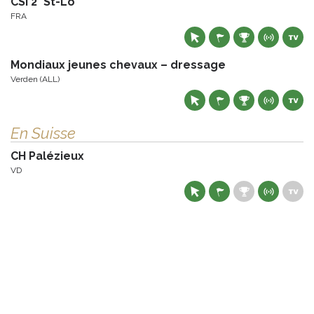
CSI 2* St-Lô
FRA
Mondiaux jeunes chevaux – dressage
Verden (ALL)
En Suisse
CH Palézieux
VD