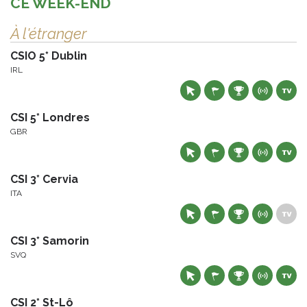
CE WEEK-END
À l'étranger
CSIO 5* Dublin
IRL
CSI 5* Londres
GBR
CSI 3* Cervia
ITA
CSI 3* Samorin
SVQ
CSI 2* St-Lô