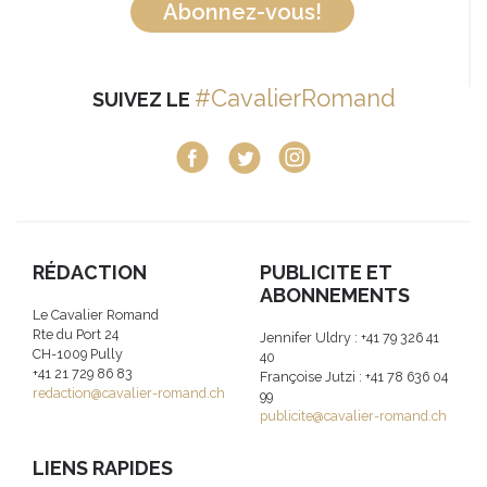
Abonnez-vous!
#CavalierRomand
SUIVEZ LE
RÉDACTION
PUBLICITE ET
ABONNEMENTS
Le Cavalier Romand
Rte du Port 24
Jennifer Uldry : +41 79 326 41
CH-1009 Pully
40
+41 21 729 86 83
Françoise Jutzi : +41 78 636 04
redaction@cavalier-romand.ch
99
publicite@cavalier-romand.ch
LIENS RAPIDES