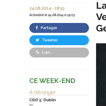
La
24.08.2014 - 18:51
Ve
Actualisé le
24.08.2014 à 19:03
G
Partager
Tweeter
Lien
CE WEEK-END
À l'étranger
CSIO 5* Dublin
IRL