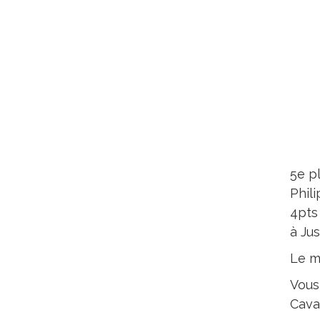
5e p
Phil
4pts
à Jus
Le m
Vous
Cava