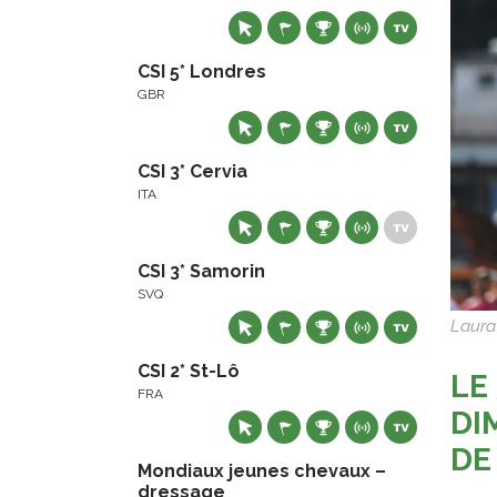
CSI 5* Londres
GBR
CSI 3* Cervia
ITA
CSI 3* Samorin
SVQ
Laura
CSI 2* St-Lô
LE
FRA
DI
DE
Mondiaux jeunes chevaux –
dressage