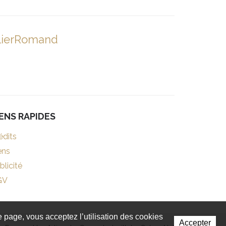
lierRomand
IENS RAPIDES
édits
ens
blicité
GV
te page, vous acceptez l’utilisation des cookies
Accepter