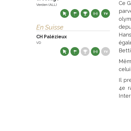
Ce G
Verden (ALL)
parv
olym
En Suisse
depu
Hans
CH Palézieux
égal
VD
Betti
Même
celui
Il p
4e r
Inte