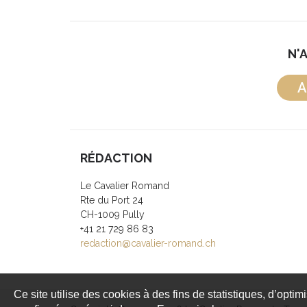
N'
A
RÉDACTION
Le Cavalier Romand
Rte du Port 24
CH-1009 Pully
+41 21 729 86 83
redaction@cavalier-romand.ch
Ce site utilise des cookies à des fins de statistiques, d’optim