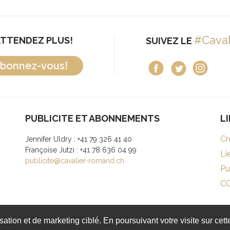
#Cava
ATTENDEZ PLUS!
SUIVEZ LE
bonnez-vous!
PUBLICITE ET ABONNEMENTS
L
Cr
Jennifer Uldry : +41 79 326 41 40
Françoise Jutzi : +41 78 636 04 99
Li
publicite@cavalier-romand.ch
Pu
C
isation et de marketing ciblé. En poursuivant votre visite sur cet