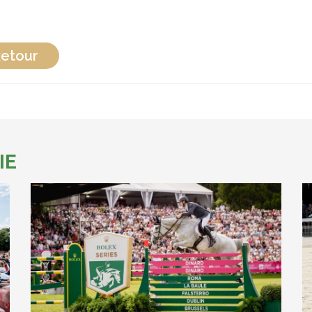
etour
IE