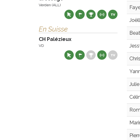
Verden (ALL)
Fay
Joël
En Suisse
Beat
CH Palézieux
Jess
VD
Chri
Yann
Juli
Céli
Roma
Mari
Pier