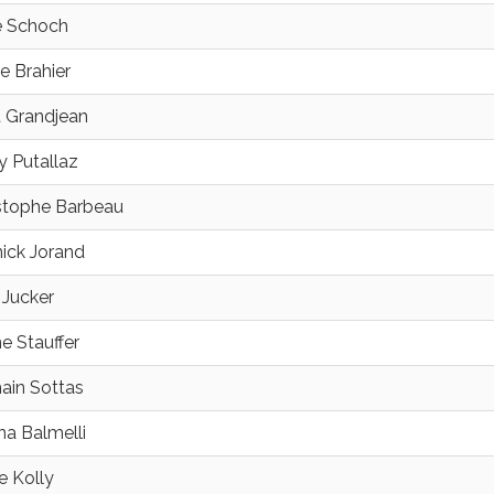
e Schoch
le Brahier
 Grandjean
y Putallaz
stophe Barbeau
ick Jorand
e Jucker
ne Stauffer
in Sottas
na Balmelli
re Kolly