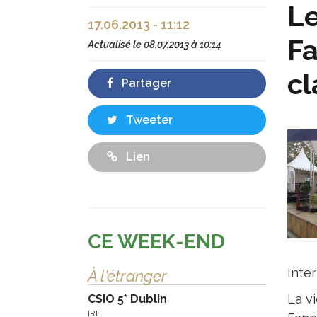
Le
17.06.2013 - 11:12
Fa
Actualisé le
08.07.2013 à 10:14
cl
Partager
Tweeter
Lien
CE WEEK-END
Inter
À l'étranger
La v
CSIO 5* Dublin
IRL