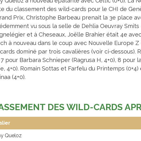
y Queloz à nouveau épatante avec Celtic (0+0). La 
ête du classement des wild-cards pour le CHI de Genè
and Prix, Christophe Barbeau prenait la 3e place ave
édemment vu sous la selle de Dehlia Oeuvray Smits 
gnelégier et à Cheseaux, Joëlle Brahier était 4e avec 
ch à nouveau dans le coup avec Nouvelle Europe Z (
cards dominé par trois cavalières (voir ci-dessous). 
 7 pour Barbara Schnieper (Ragrusa H, 4+0), 8 pour la
e, 4+0). Romain Sottas et Farfelu du Printemps (0+4)
naa (4+0).
ASSEMENT DES WILD-CARDS APRÈ
lier
y Queloz