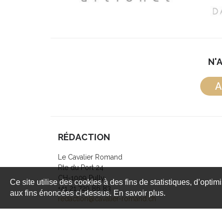
N'
A
RÉDACTION
Le Cavalier Romand
Rte du Port 24
CH-1009 Pully
Ce site utilise des cookies à des fins de statistiques, d’optim
+41 21 729 86 83
aux fins énoncées ci-dessus. En savoir plus.
redaction@cavalier-romand.ch