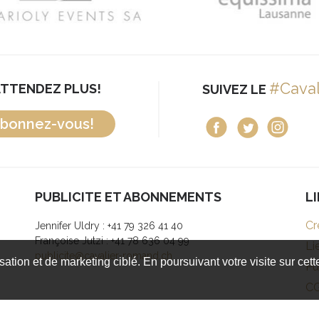
#Cava
ATTENDEZ PLUS!
SUIVEZ LE
bonnez-vous!
PUBLICITE ET ABONNEMENTS
L
Cr
Jennifer Uldry : +41 79 326 41 40
Françoise Jutzi : +41 78 636 04 99
Li
publicite@cavalier-romand.ch
isation et de marketing ciblé. En poursuivant votre visite sur cet
Pu
C