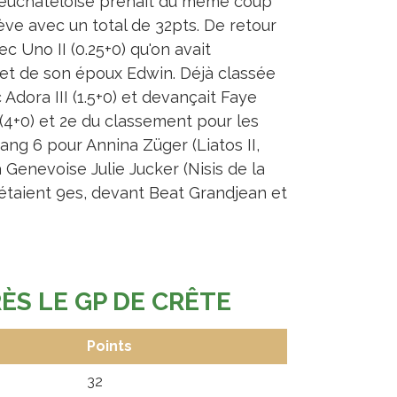
Neuchâteloise prenait du même coup
ve avec un total de 32pts. De retour
c Uno II (0.25+0) qu'on avait
et de son époux Edwin. Déjà classée
Adora III (1.5+0) et devançait Faye
4+0) et 2e du classement pour les
Rang 6 pour Annina Züger (Liatos II,
 Genevoise Julie Jucker (Nisis de la
 étaient 9es, devant Beat Grandjean et
S LE GP DE CRÊTE
Points
32