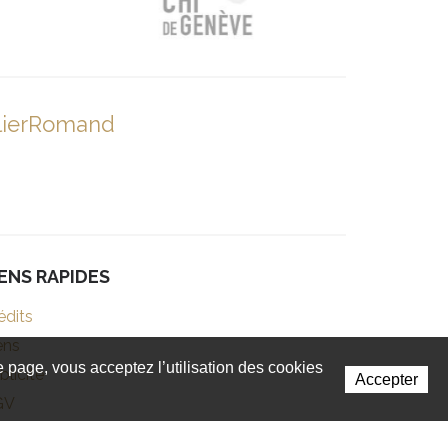
lierRomand
IENS RAPIDES
édits
ens
te page, vous acceptez l’utilisation des cookies
blicité
Accepter
GV