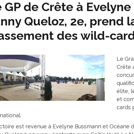
 GP de Crête à Evelyn
nny Queloz, 2e, prend l
assement des wild-car
Le Gra
Crête a
concur
qualif
élite,
et com
cards 
national.
ictoire est revenue à Evelyne Bussmann et Océane de 