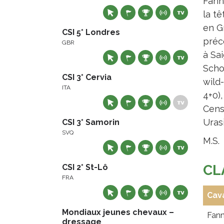
Fann
la t
en Gr
CSI 5* Londres
préc
GBR
à Sai
Scho
CSI 3* Cervia
wild-
ITA
4+0),
Cens
Urasi
CSI 3* Samorin
SVQ
M.S.
CL
CSI 2* St-Lô
FRA
Cava
Mondiaux jeunes chevaux –
Fann
dressage