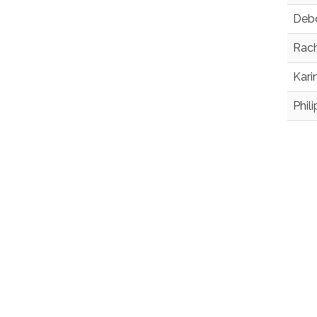
Debo
Rach
Kari
Phil