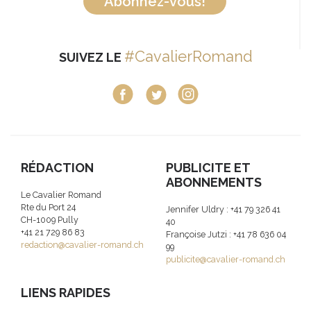
Abonnez-vous!
#CavalierRomand
SUIVEZ LE
RÉDACTION
PUBLICITE ET
ABONNEMENTS
Le Cavalier Romand
Rte du Port 24
Jennifer Uldry : +41 79 326 41
CH-1009 Pully
40
+41 21 729 86 83
Françoise Jutzi : +41 78 636 04
redaction@cavalier-romand.ch
99
publicite@cavalier-romand.ch
LIENS RAPIDES