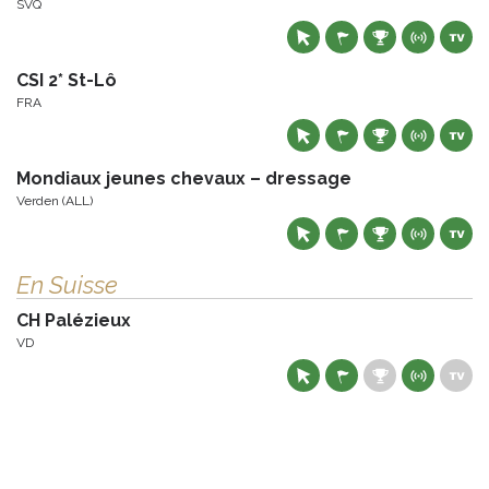
SVQ
CSI 2* St-Lô
FRA
Mondiaux jeunes chevaux – dressage
Verden (ALL)
En Suisse
CH Palézieux
VD