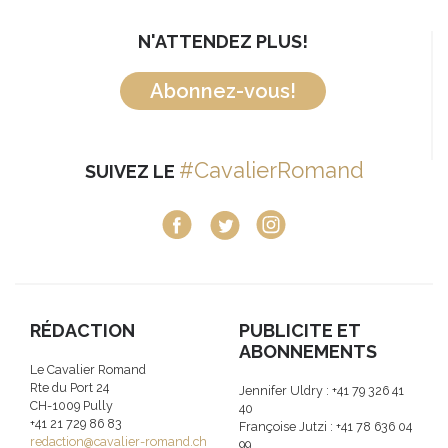
N'ATTENDEZ PLUS!
Abonnez-vous!
#CavalierRomand
SUIVEZ LE
RÉDACTION
PUBLICITE ET
ABONNEMENTS
Le Cavalier Romand
Rte du Port 24
Jennifer Uldry : +41 79 326 41
CH-1009 Pully
40
+41 21 729 86 83
Françoise Jutzi : +41 78 636 04
redaction@cavalier-romand.ch
99