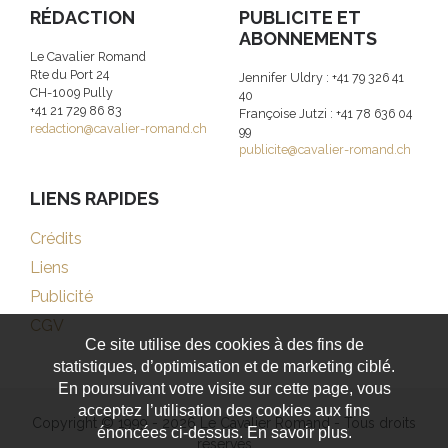
RÉDACTION
PUBLICITE ET
ABONNEMENTS
Le Cavalier Romand
Rte du Port 24
Jennifer Uldry : +41 79 326 41
CH-1009 Pully
40
+41 21 729 86 83
Françoise Jutzi : +41 78 636 04
redaction@cavalier-romand.ch
99
publicite@cavalier-romand.ch
LIENS RAPIDES
Crédits
Liens
Publicité
CGV
Ce site utilise des cookies à des fins de
statistiques, d’optimisation et de marketing ciblé.
En poursuivant votre visite sur cette page, vous
acceptez l’utilisation des cookies aux fins
Copyright © 1999 - 2026 Le Cavalier Romand - Tous droits
énoncées ci-dessus. En savoir plus.
réservés