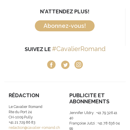
N'ATTENDEZ PLUS!
Abonnez-vous!
#CavalierRomand
SUIVEZ LE
RÉDACTION
PUBLICITE ET
ABONNEMENTS
Le Cavalier Romand
Rte du Port 24
Jennifer Uldry : +41 79 326 41
CH-1009 Pully
40
+41 21 729 86 83
Françoise Jutzi : +41 78 636 04
redaction@cavalier-romand.ch
99