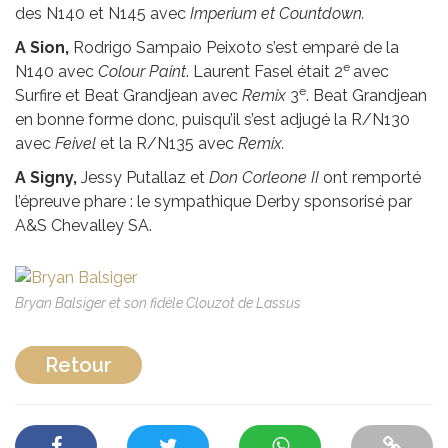
des N140 et N145 avec
Imperium et Countdown.
A Sion,
Rodrigo Sampaio Peixoto s’est emparé de la
e
N140 avec
Colour Paint
. Laurent Fasel était 2
avec
e
Surfire et Beat Grandjean avec
Remix
3
. Beat Grandjean
en bonne forme donc, puisqu’il s’est adjugé la R/N130
avec
Feivel
et la R/N135 avec
Remix.
A Signy,
Jessy Putallaz et
Don Corleone II
ont remporté
l’épreuve phare : le sympathique Derby sponsorisé par
A&S Chevalley SA.
Bryan Balsiger et son fidèle Clouzot de Lassus
Retour