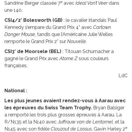
e
Sandrine Berger classée 7
avec
Ideal Van’t Veer
dans
une 140.
CSI4/2* Bolesworth (GB)
: le cavalier irlandais Paul
Kennedy s’empare du Grand Prix 4* avec
Cartown
Danger Mouse
, tandis que l’Américaine Julie Welles
remporte le Grand Prix 2* sur
Nouvelle.
CSI3* de Moorsele (BEL)
: Titouan Schumacher a
gagné le Grand Prix avec
Atome Z
sous couleurs
françaises.
LdC
National :
Les plus jeunes avaient rendez-vous à Aarau avec
les épreuves du Swiss Team Trophy.
Bryan Balsiger
a remporté les trois plus grosses épreuves à Aarau. La
R/N135 et la N140 avec
Juffrouw van de Lentamel,
et la
e
N145 avec son fidèle
Clouzout de Lassus
. Gavin Harley 2