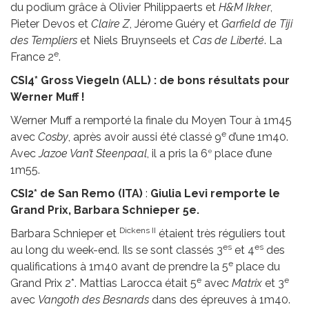
du podium grâce à Olivier Philippaerts et
H&M Ikker
,
Pieter Devos et
Claire Z
, Jérome Guéry et
Garfield de Tiji
des Templiers
et Niels Bruynseels et
Cas de Liberté
. La
e
France 2
.
CSI4* Gross Viegeln (ALL) : de bons résultats pour
Werner Muff !
Werner Muff a remporté la finale du Moyen Tour à 1m45
e
avec
Cosby
, après avoir aussi été classé 9
d’une 1m40.
Avec
Jazoe Van’t Steenpaal
, il a pris la 6
e
place d’une
1m55.
CSI2* de San Remo (ITA)
:
Giulia Levi remporte le
Grand Prix, Barbara Schnieper 5e.
Dickens II
Barbara Schnieper et
étaient très réguliers tout
es
es
au long du week-end. Ils se sont classés 3
et 4
des
e
qualifications à 1m40 avant de prendre la 5
place du
e
e
Grand Prix 2*. Mattias Larocca était 5
avec
Matrix
et 3
avec
Vangoth des Besnards
dans des épreuves à 1m40.