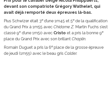
Prix pour le cavalier belge Nicola Philippaerts,
devant son compatriote Grégory Wathelet, qui
avait déjà remporté deux épreuves là-bas.
e
e
Pius Schwizer était 3
d’une 1m45 et 5
de la qualification
du Grand Prix à 1m55 avec
Chidame Z.
Martin Fuchs s’est
e
e
classé 9
d’une 1m50 avec
Cristo
et a pris la bonne 9
place du Grand Prix avec son brillant
Chaplin.
e
Romain Duguet a pris la 6
place de la grosse épreuve
de jeudi (1m55) avec le beau gris
Calder.