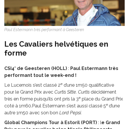
Paul Estermann très performant à Geesteren
Les Cavaliers helvétiques en
forme
CSI4* de Geesteren (HOLL)
:
Paul Estermann très
performant tout le week-end !
e
Le Lucernois s’est classé 2
d’une 1m50 qualificative
pour le Grand Prix avec
Curtis Sitte. Curtis
décidément
e
très en forme puisqu’ils ont pris la 3
place du Grand Prix
e
coté à 1m60.Paul Estermann s’est aussi classé 5
d’une
autre 1m50 avec son bon
Lord Pepsi.
Global Champions Tour à Estoril (PORT)
: l
e Grand