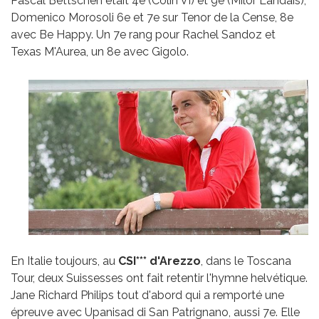
Pascal Bettschen était 4e (Colin VI) et 9e (Milor Landais),
Domenico Morosoli 6e et 7e sur Tenor de la Cense, 8e
avec Be Happy. Un 7e rang pour Rachel Sandoz et
Texas M'Aurea, un 8e avec Gigolo.
En Italie toujours, au
CSI*** d'Arezzo
, dans le Toscana
Tour, deux Suissesses ont fait retentir l'hymne helvétique.
Jane Richard Philips tout d'abord qui a remporté une
épreuve avec Upanisad di San Patrignano, aussi 7e. Elle