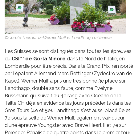
©Carole Théraulaz-Werner Muff et Landthago à Genève
Les Suisses se sont distingués dans toutes les épreuves
du
CSI*** de Gorla Minore
dans le Nord de l'Italie, en
Lombardie pour être précis. Dans le Grand Prix, remporté
par l'épatant Allemand Marc Bettinger (Zydoctro van de
Kapel), Werner Muff a pris une très bonne 3e place sur
Landthago, double sans faute, comme Evelyne
Bussmann qui suivait au 4e rang avec Océane de la
Taille CH déjà en évidence les jours précédents dans les
Gros Tours (4e et 5e). Landthago s'est aussi placé 6e et
7e sous la selle de Werner Muff, également vainqueur
d'une épreuve Youngster avec Brave Heart II et 7e sur
Polender. Pénalisé de quatre points dans le premier tour,