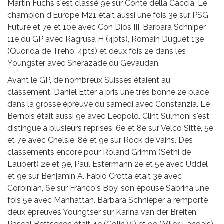
Martin Fuchs s'est classé 9e sur Conte della Caccia. Le
champion d'Europe M21 était aussi une fois 3e sur PSG
Future et 7e et 10e avec Con Dios III. Barbara Schniper
11e du GP avec Ragrusa H (4pts), Romain Duguet 13e
(Quorida de Treho, 4pts) et deux fois 2e dans les
Youngster avec Sherazade du Gevaudan.
Avant le GP, de nombreux Suisses étaient au
classement. Daniel Etter a pris une très bonne 2e place
dans la grosse épreuve du samedi avec Constanzia. Le
Bernois était aussi 9e avec Leopold. Clint Sulmoni s'est
distingué à plusieurs reprises, 6e et 8e sur Velco Sitte, 5e
et 7e avec Chelsie, 8e et 9e sur Rock de Vains. Des
classements encore pour Roland Grimm (Sethi de
Laubert) 2e et 9e, Paul Estermann 2e et 5e avec Uddel
et 9e sur Benjamin A. Fabio Crotta était 3e avec
Corbinian, 6e sur Franco's Boy, son épouse Sabrina une
fois 5e avec Manhattan. Barbara Schnieper a remporté
deux épreuves Youngtser sur Karina van der Breiten.