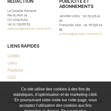
RÉDACTION
PUBLICITE ET
ABONNEMENTS
Le Cavalier Romand
Rte du Port 24
Jennifer Uldry : +41 79 326 41
CH-1009 Pully
40
+41 21 729 86 83
Françoise Jutzi : +41 78 636 04
redaction@cavalier-romand.ch
99
publicite@cavalier-romand.ch
LIENS RAPIDES
Crédits
Liens
Publicité
CGV
Ce site utilise des cookies à des fins de
statistiques, d’optimisation et de marketing ciblé.
En poursuivant votre visite sur cette page, vous
Copyright © 1999 - 2026 Le Cavalier Romand - Tous droits
acceptez l’utilisation des cookies aux fins
réservés
énoncées ci-dessus. En savoir plus.