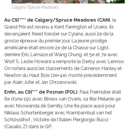
Calgary/Spruce Meadows
Au CSI***** de Calgary/Spruce Meadows (CAN)
, le
Grand Prix est revenu à Kent Farrington et Uceko. Ils
devançaient Reed Kessler sur Cylana, aussi 2e de la
grosse épreuve du premier jour. La jeune prodige
américaine était encore 2e de la Chasse sur Ligist,
derrière Eric Lamaze et Wang Chung, et 5e et 7e avec
Wolf S. Leslie Howard a remporté le Derby avec Lennox.
On notera aussi les classements de Cameron Hanley et
Newton du Haut Bois (2e+4e), monté précédemment
par Alain Jufer et Jan Chrzanowski.
Enfin, au CSI**** de Poznan (POL)
, Paul Freimüller était
6e d'une 150 avec Biness van Overis, sa fille Mélanie 9e
avec Noowanda de Semilly. Une 8e place aussi pour
Niklaus Schurtenberger avec Krambambuli van het
Schlösslihof . Victoire de l'Italien Piergiorgio Bucci
(Casallo Z) dans le GP.