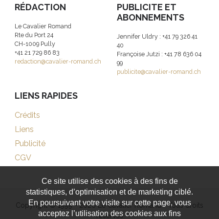
RÉDACTION
PUBLICITE ET
ABONNEMENTS
Le Cavalier Romand
Rte du Port 24
Jennifer Uldry : +41 79 326 41
CH-1009 Pully
40
+41 21 729 86 83
Françoise Jutzi : +41 78 636 04
redaction@cavalier-romand.ch
99
publicite@cavalier-romand.ch
LIENS RAPIDES
Crédits
Liens
Publicité
CGV
Ce site utilise des cookies à des fins de
statistiques, d’optimisation et de marketing ciblé.
En poursuivant votre visite sur cette page, vous
Copyright © 1999 - 2026 Le Cavalier Romand - Tous droits
acceptez l’utilisation des cookies aux fins
réservés