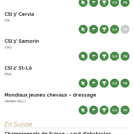
CSI 3* Cervia
ITA
CSI 3* Samorin
SVQ
CSI 2* St-Lô
FRA
Mondiaux jeunes chevaux – dressage
Verden (ALL)
En Suisse
Championnats de Suisse – saut d'obstacles