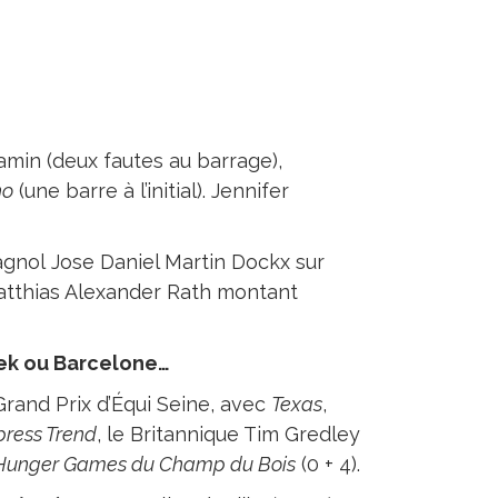
min (deux fautes au barrage),
ho
(une barre à l’initial). Jennifer
gnol Jose Daniel Martin Dockx sur
atthias Alexander Rath montant
ek ou Barcelone…
and Prix d’Équi Seine, avec
Texas
,
press Trend
, le Britannique Tim Gredley
Hunger Games du Champ du Bois
(0 + 4).