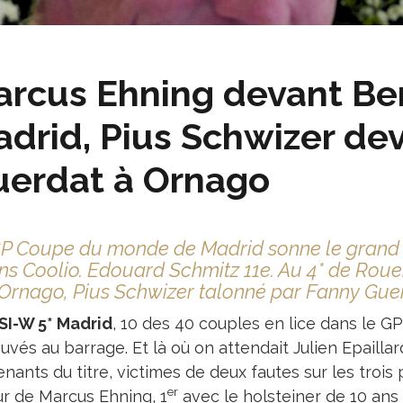
rcus Ehning devant Be
drid, Pius Schwizer de
uerdat à Ornago
P Coupe du monde de Madrid sonne le grand ret
ns Coolio. Edouard Schmitz 11e. Au 4* de Rou
’Ornago, Pius Schwizer talonné par Fanny Guer
SI-W 5* Madrid
, 10 des 40 couples en lice dans le 
uvés au barrage. Et là où on attendait Julien Epailla
enants du titre, victimes de deux fautes sur les trois 
er
ur de Marcus Ehning, 1
avec le holsteiner de 10 ans