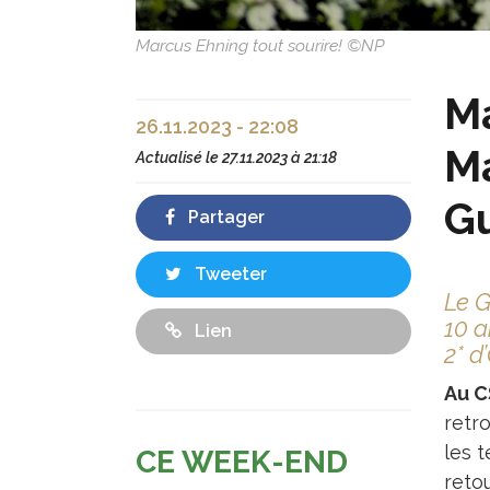
Marcus Ehning tout sourire! ©NP
Ma
26.11.2023 - 22:08
Ma
Actualisé le
27.11.2023 à 21:18
G
Partager
Tweeter
Le G
10 a
Lien
2* d
Au C
retro
les t
CE WEEK-END
reto