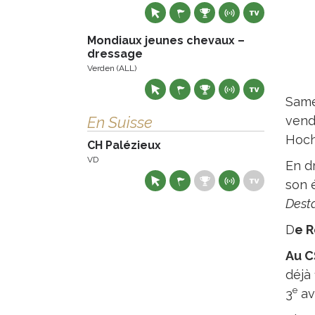
Mondiaux jeunes chevaux –
dressage
Verden (ALL)
Same
En Suisse
vend
Hoch
CH Palézieux
VD
En d
son 
Dest
D
e R
Au C
déjà 
e
3
av