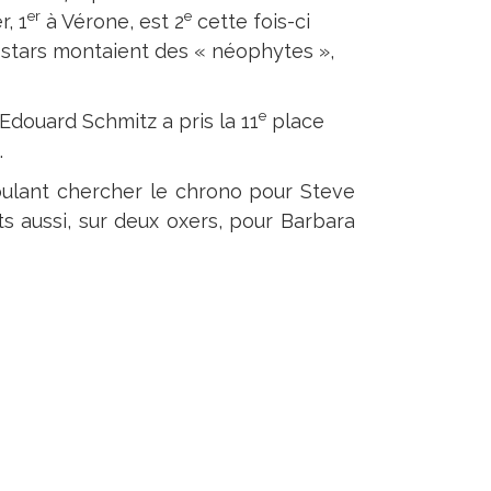
er
e
, 1
à Vérone, est 2
cette fois-ci
stars montaient des « néophytes »,
e
 Edouard Schmitz a pris la 11
place
.
oulant chercher le chrono pour Steve
pts aussi, sur deux oxers, pour Barbara