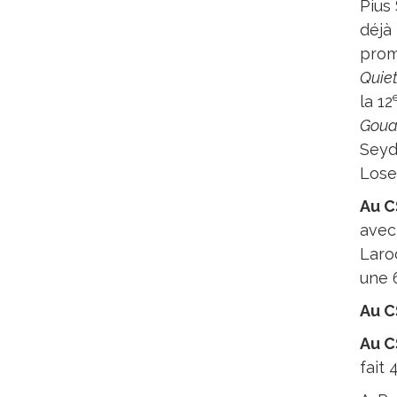
Pius
déjà 
prom
Quiet
la 12
Goua
Seyd
Lose
Au C
ave
Laro
une 
Au C
Au C
fait