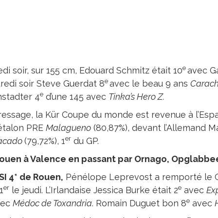
e
di soir, sur 155 cm, Edouard Schmitz était 10
avec Ga
e
redi soir Steve Guerdat 8
avec le beau 9 ans
Carac
e
stadter 4
d’une 145 avec
Tinka’s Hero Z.
ressage, la Kür Coupe du monde est revenue à l’Espa
étalon PRE
Malagueno
(80,87%), devant l’Allemand M
er
acado
(79,72%), 1
du GP.
ouen à Valence en passant par Ornago, Opglabbe
SI 4* de Rouen,
Pénélope Leprevost a remporté le Gr
er
e
1
le jeudi. L’Irlandaise Jessica Burke était 2
avec
Ex
e
ec
Médoc de Toxandria
. Romain Duguet bon 8
avec