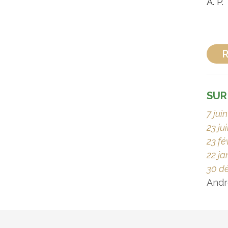
A. P.
R
SUR
7 jui
23 ju
23 fé
22 ja
30 d
Andr