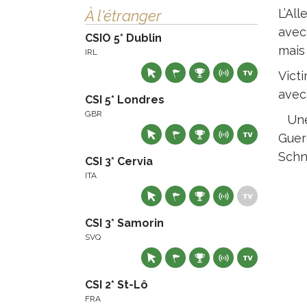
L’All
À l'étranger
avec 
CSIO 5* Dublin
mais 
IRL
Victi
ave
CSI 5* Londres
GBR
Une 
Guer
Schn
CSI 3* Cervia
ITA
CSI 3* Samorin
SVQ
CSI 2* St-Lô
FRA