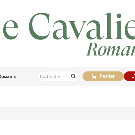
Panier
L
Dossiers