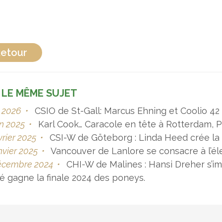
etour
 LE MÊME SUJET
n 2026
•
CSIO de St-Gall: Marcus Ehning et Coolio 42
in 2025
•
Karl Cook… Caracole en tête à Rotterdam, P
vrier 2025
•
CSI-W de Göteborg : Linda Heed crée la su
nvier 2025
•
Vancouver de Lanlore se consacre à l’éle
écembre 2024
•
CHI-W de Malines : Hansi Dreher s’i
é gagne la finale 2024 des poneys.