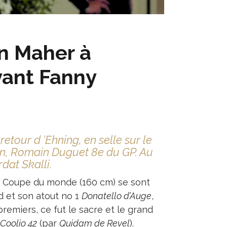
n Maher à
vant Fanny
our d ‘Ehning, en selle sur le
en, Romain Duguet 8e du GP. Au
dat Skalli.
GP Coupe du monde (160 cm) se sont
rd et son atout no 1
Donatello d’Auge
,
premiers, ce fut le sacre et le grand
Coolio 42
(par
Quidam de Revel
).