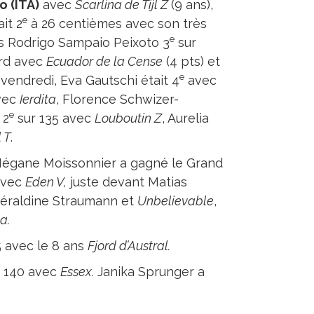
o (ITA)
avec
Scarlina de Tijl Z
(9 ans),
e
it 2
à 26 centièmes avec son très
e
ais Rodrigo Sampaio Peixoto 3
sur
rd avec
Ecuador de la Cense
(4 pts) et
e
 vendredi, Eva Gautschi était 4
avec
vec
Ierdita
, Florence Schwizer-
e
 2
sur 135 avec
Louboutin Z
, Aurelia
 T
.
égane Moissonnier a gagné le Grand
avec
Eden V,
juste devant Matias
Géraldine Straumann et
Unbelievable
,
a.
 avec le 8 ans
Fjord d’Austral.
 140 avec
Essex.
Janika Sprunger a