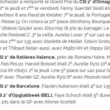
 Schwizer a remporté le Grand Prix du
CSI 2* d’Ornag
e
ère
2
le jeudi et 1
le vendredi. Fanny Guerdat Skalli éta
e
etteur 8 ans
Freud de Kreisker,
7
le jeudi, le Portug
e
 Please 13
. On notera la 10
place d’Anthony Bourqua
e
d’Alexis Goulet avec
Erico Hoy
(8 pts au barrage). Le
e
e
che Fontanel Z
, 3
la veille. Aurelia Loser 3
sur 140 a
ère
oux 1
sur 135 avec
Starlette de Maillet,
Edwin Smits
r et Thibaut Keller aussi, avec
Mojito HH
et
Happy Girl
SI 2* de Ratières-Valence,
près de Romans/Isère, M
e
e
c
Fais Pas ça
. Harold Boisset était 2
, Aurélie Rytz 10
e
e
cca (
Rr Vitaly
), 2
le jeudi. Une 5
place sur 140 pour 
e
e
6
avec
Thunder GZ,
Aurélie Rytz 8
avec
Peanuts Hort
e
SI 2* de Barcelone
, Flavien Auberson était 4
sur 135
e
S 2* d’Opglabbeek (BEL),
Faye Schoch était 9
d’une
 4 pts dans le GP avec
Kinmar Scarlett.