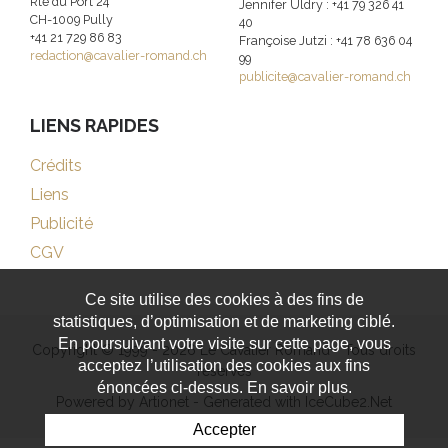
Rte du Port 24
Jennifer Uldry : +41 79 326 41
CH-1009 Pully
40
+41 21 729 86 83
Françoise Jutzi : +41 78 636 04
redaction@cavalier-romand.ch
99
publicite@cavalier-romand.ch
LIENS RAPIDES
Crédits
Liens
Publicité
CGV
Ce site utilise des cookies à des fins de
statistiques, d’optimisation et de marketing ciblé.
En poursuivant votre visite sur cette page, vous
Copyright © 1999 - 2026 Le Cavalier Romand - Tous droits
acceptez l’utilisation des cookies aux fins
réservés
énoncées ci-dessus. En savoir plus.
Powered by Artionet
-
Generated with IceCube2.Net
Accepter