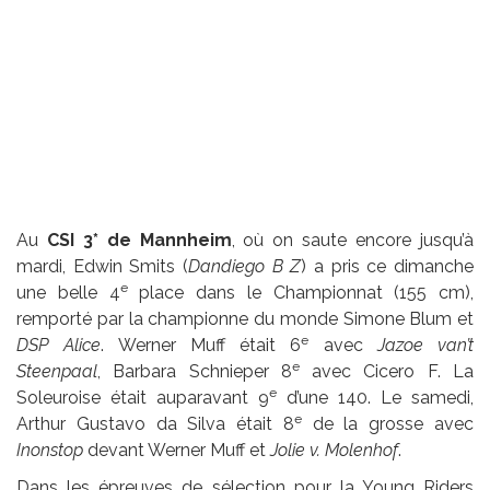
Au
CSI 3* de Mannheim
, où on saute encore jusqu’à
mardi, Edwin Smits (
Dandiego B Z
) a pris ce dimanche
e
une belle 4
place dans le Championnat (155 cm),
remporté par la championne du monde Simone Blum et
e
DSP Alice
. Werner Muff était 6
avec
Jazoe van’t
e
Steenpaal
, Barbara Schnieper 8
avec Cicero F. La
e
Soleuroise était auparavant 9
d’une 140. Le samedi,
e
Arthur Gustavo da Silva était 8
de la grosse avec
Inonstop
devant Werner Muff et
Jolie v. Molenhof
.
Dans les épreuves de sélection pour la Young Riders