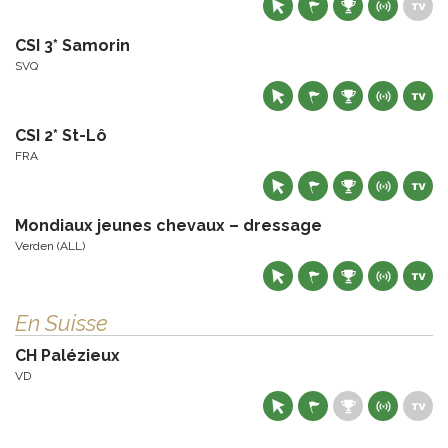
CSI 3* Samorin
SVQ
CSI 2* St-Lô
FRA
Mondiaux jeunes chevaux – dressage
Verden (ALL)
En Suisse
CH Palézieux
VD