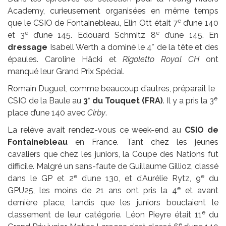
Academy, curieusement organisées en même temps
e
que le CSIO de Fontainebleau, Elin Ott était 7
d’une 140
e
e
et 3
d’une 145. Edouard Schmitz 8
d’une 145. En
dressage
Isabell Werth a dominé le 4* de la tête et des
épaules. Caroline Häcki et
Rigoletto Royal CH
ont
manqué leur Grand Prix Spécial.
Romain Duguet, comme beaucoup d’autres, préparait le
e
CSIO de la Baule au
3* du Touquet (FRA)
. Il y a pris la 3
place d’une 140 avec
Cirby
.
La relève avait rendez-vous ce week-end au
CSIO de
Fontainebleau
en France. Tant chez les jeunes
cavaliers que chez les juniors, la Coupe des Nations fut
difficile. Malgré un sans-faute de Guillaume Gillioz, classé
e
e
dans le GP et 2
d’une 130, et d’Aurélie Rytz, 9
du
e
GPU25, les moins de 21 ans ont pris la 4
et avant
dernière place, tandis que les juniors bouclaient le
e
classement de leur catégorie. Léon Pieyre était 11
du
e