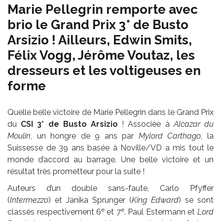
Marie Pellegrin remporte avec
brio le Grand Prix 3* de Busto
Arsizio ! Ailleurs, Edwin Smits,
Félix Vogg, Jérôme Voutaz, les
dresseurs et les voltigeuses en
forme
Quelle belle victoire de Marie Pellegrin dans le Grand Prix
du
CSI 3* de Busto Arsizio
! Associée à
Alcazar du
Moulin
, un hongre de 9 ans par
Mylord Carthago
, la
Suissesse de 39 ans basée à Noville/VD a mis tout le
monde d’accord au barrage. Une belle victoire et un
résultat très prometteur pour la suite !
Auteurs d’un double sans-faute, Carlo Pfyffer
(
Intermezzo
) et Janika Sprunger (
King Edward
) se sont
e
e
classés respectivement 6
et 7
. Paul Estermann et
Lord