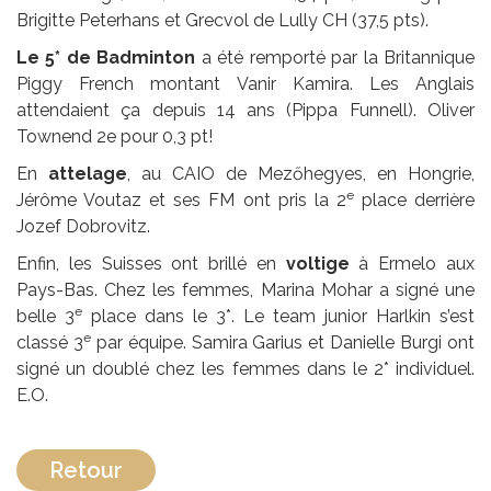
Brigitte Peterhans et Grecvol de Lully CH (37,5 pts).
Le 5* de Badminton
a été remporté par la Britannique
Piggy French montant Vanir Kamira. Les Anglais
attendaient ça depuis 14 ans (Pippa Funnell). Oliver
Townend 2e pour 0,3 pt!
En
attelage
, au CAIO de Mezőhegyes, en Hongrie,
e
Jérôme Voutaz et ses FM ont pris la 2
place derrière
Jozef Dobrovitz.
Enfin, les Suisses ont brillé en
voltige
à Ermelo aux
Pays-Bas. Chez les femmes, Marina Mohar a signé une
e
belle 3
place dans le 3*. Le team junior Harlkin s’est
e
classé 3
par équipe. Samira Garius et Danielle Burgi ont
signé un doublé chez les femmes dans le 2* individuel.
E.O.
Retour