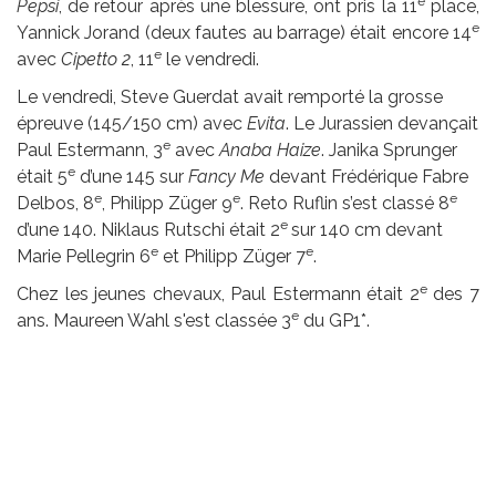
e
Pepsi
, de retour après une blessure, ont pris la 11
place,
e
Yannick Jorand (deux fautes au barrage) était encore 14
e
avec
Cipetto 2
, 11
le vendredi.
Le vendredi, Steve Guerdat avait remporté la grosse
épreuve (145/150 cm) avec
Evita
. Le Jurassien devançait
e
Paul Estermann, 3
avec
Anaba Haize
. Janika Sprunger
e
était 5
d’une 145 sur
Fancy Me
devant Frédérique Fabre
e
e
e
Delbos, 8
, Philipp Züger 9
. Reto Ruflin s’est classé 8
e
d’une 140. Niklaus Rutschi était 2
sur 140 cm devant
e
e
Marie Pellegrin 6
et Philipp Züger 7
.
e
Chez les jeunes chevaux, Paul Estermann était 2
des 7
e
ans. Maureen Wahl s'est classée 3
du GP1*.