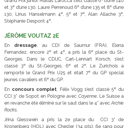
Grand Prix junior. Matias Larocca s’est classé 6
d’une 140
e
e
e
et 3
d’une 130, Laure Perrenoud 6
d’une 135 et 8
d’une
e
e
e
e
130, Linus Hanselmann 4
, 5
et 7
, Alan Allache 3
,
e
Stéphanie Despont 4
.
JÉRÔME VOUTAZ 2E
En
dressage
, au CDI de Saumur (FRA), Elena
e
e
e
Fernandez, encore 2
et 4
, a pris la 6
place du St-
Georges. Dans le CDIJC, Carl-Lennart Korsch, s’est
e
e
e
classé 3
du St-Georges, 6
et 2
. Le Zurichois a
e
remporté le Grand Prix U25 et était 7
du GP spécial
e
jeunes cavaliers et 6
du GP.
e
En
concours complet
, Félix Vogg s’est classé 5
du
CCI 3* de Sopot en Pologne avec
Cayenne
. Le Suisse a
en revanche été éliminé sur le saut dans le 4* avec
Archie
Rocks
.
Jrina Giesswein a pris la 2e place du CCI 3* de
Kronenberg (HOL) avec Chester (34 pts). 6e rang pour