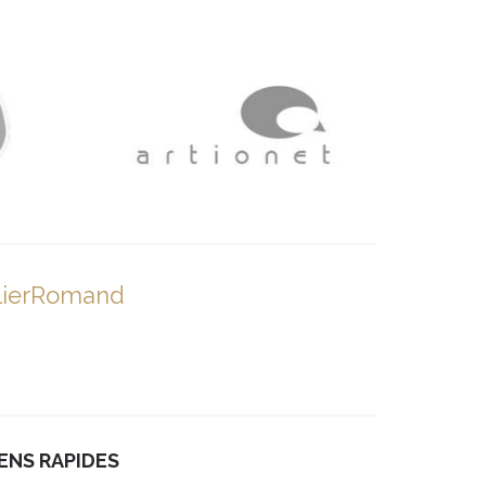
lierRomand
IENS RAPIDES