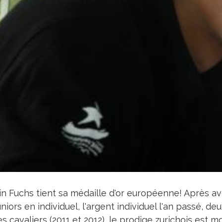
in Fuchs tient sa médaille d'or européenne! Après av
uniors en individuel, l'argent individuel l'an passé, de
s cavaliers (2011 et 2012), le prodige zurichois est 