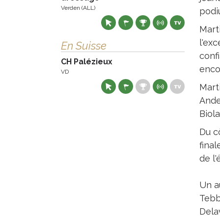
Verden (ALL)
podi
Mart
l'exc
En Suisse
confi
CH Palézieux
encor
VD
Mart
Ande
Biola
Du cô
fina
de l'
Un a
Tebbe
Delav