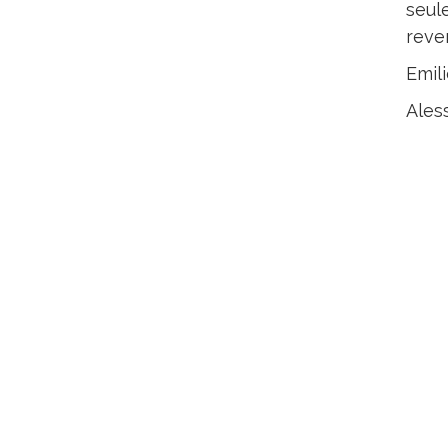
seul
reve
Emili
Aless