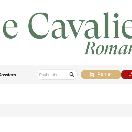
Panier
L
Dossiers