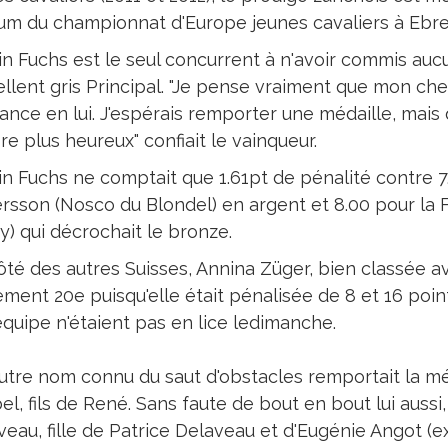
um du championnat d'Europe jeunes cavaliers à Ebre
in Fuchs est le seul concurrent à n'avoir commis auc
ellent gris Principal. "Je pense vraiment que mon cheva
ance en lui. J'espérais remporter une médaille, mais 
e plus heureux" confiait le vainqueur.
in Fuchs ne comptait que 1.61pt de pénalité contre 7
rsson (Nosco du Blondel) en argent et 8.00 pour la 
y) qui décrochait le bronze.
té des autres Suisses, Annina Züger, bien classée avan
lement 20e puisqu'elle était pénalisée de 8 et 16 po
équipe n'étaient pas en lice ledimanche.
utre nom connu du saut d'obstacles remportait la méda
l, fils de René. Sans faute de bout en bout lui aussi,
eau, fille de Patrice Delaveau et d'Eugénie Angot (e