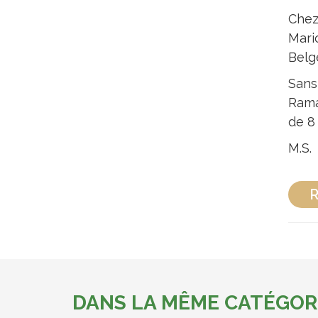
Chez 
Mari
Belg
Sans
Ramal
de 8
M.S.
R
DANS LA MÊME CATÉGOR