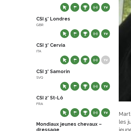
CSI 5* Londres
GBR
CSI 3* Cervia
ITA
CSI 3* Samorin
SVQ
CSI 2* St-Lô
FRA
Mart
les j
Mondiaux jeunes chevaux –
jeune
dressage