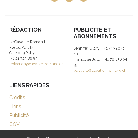
RÉDACTION
PUBLICITE ET
ABONNEMENTS
Le Cavalier Romand
Rte du Port 24
Jennifer Uldry : +41 79 326 41
CH-1009 Pully
40
+41 21 729 86 83
Françoise Jutzi : +41 78 636 04
redaction@cavalier-romand.ch
99
publicite@cavalier-romand.ch
LIENS RAPIDES
Crédits
Liens
Publicité
CGV