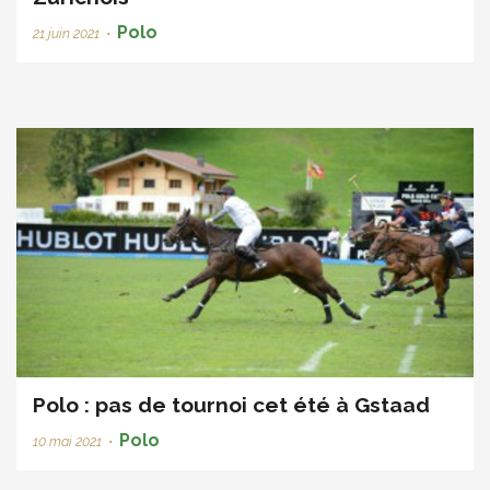
Polo
21 juin 2021
•
Polo : pas de tournoi cet été à Gstaad
Polo
10 mai 2021
•