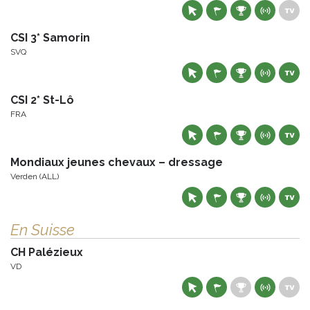
CSI 3* Samorin
SVQ
CSI 2* St-Lô
FRA
Mondiaux jeunes chevaux – dressage
Verden (ALL)
En Suisse
CH Palézieux
VD