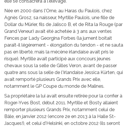
elle se consacrera à l'élevage.
Née en 2000 dans l'Orne, au Haras du Paulois, chez
Agnès Grosz, sa naisseur, Myrtille Paulois, une fille de
Dollar du Mûrier, fils de Jalisco B, et de Rita la Rouge (par
Grand Veneur) avait été achetée à 3 ans aux ventes
Fences par Lady Georgina Forbes (la jument boitait
paraît-il légèrement - élongation du tendon - et ne sauta
pas en liberté, mais la mécène irlandaise avait pris le
risque). Myrtille avait participé aux concours jeunes
chevaux sous la selle de Gilles Veron, avant de passer
quatre ans sous la selle de l'Irlandaise Jessica Kürten, qui
avait remporté plusieurs Grands Prix avec elle,
notamment le GP Coupe du monde de Malines.
Sa propriétaire la lui avait ensuite retirée pour la confier à
Roger-Yves Bost, début 2011. Myrtille et Bosty allaient
remporter plusieurs Grands Prix, notamment celui de
Bâle, en janvier 2012 (encore 2e en 2013 à la Halle St-
Jacques!), et celui d'Helsinki, en octobre 2012 (ils seront