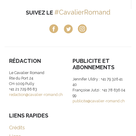
#CavalierRomand
SUIVEZ LE
RÉDACTION
PUBLICITE ET
ABONNEMENTS
Le Cavalier Romand
Rte du Port 24
Jennifer Uldry : +41 79 326 41
CH-1009 Pully
40
+41 21 729 86 83
Françoise Jutzi : +41 78 636 04
redaction@cavalier-romand.ch
99
publicite@cavalier-romand.ch
LIENS RAPIDES
Crédits