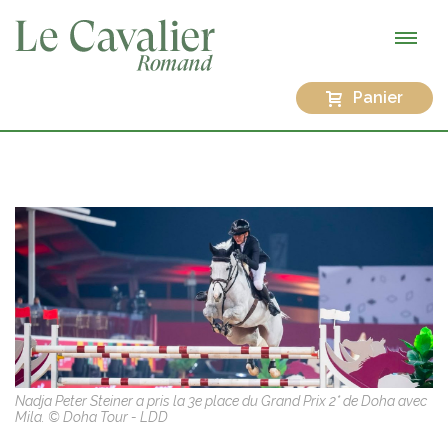
Panier
Nadja Peter Steiner a pris la 3e place du Grand Prix 2* de Doha avec
Mila. © Doha Tour - LDD