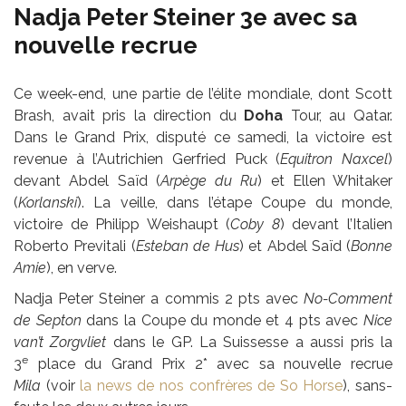
Nadja Peter Steiner 3e avec sa
nouvelle recrue
Ce week-end, une partie de l’élite mondiale, dont Scott
Brash, avait pris la direction du
Doha
Tour, au Qatar.
Dans le Grand Prix, disputé ce samedi, la victoire est
revenue à l’Autrichien Gerfried Puck (
Equitron Naxcel
)
devant Abdel Saïd (
Arpège du Ru
) et Ellen Whitaker
(
Korlanski
). La veille, dans l’étape Coupe du monde,
victoire de Philipp Weishaupt (
Coby 8
) devant l’Italien
Roberto Previtali (
Esteban de Hus
) et Abdel Saïd (
Bonne
Amie
), en verve.
Nadja Peter Steiner a commis 2 pts avec
No-Comment
de Septon
dans la Coupe du monde et 4 pts avec
Nice
van’t Zorgvliet
dans le GP. La Suissesse a aussi pris la
e
3
place du Grand Prix 2* avec sa nouvelle recrue
Mila
(voir
la news de nos confrères de So Horse
), sans-