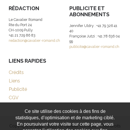
RÉDACTION
PUBLICITE ET
ABONNEMENTS
Le Cavalier Romand
Rte du Port 24
Jennifer Uldry : +41 79 326 41
CH-1009 Pully
40
+41 21 729 86 83
Françoise Jutzi : +41 78 636 04
redaction@cavalier-romand.ch
99
publicite@cavalier-romand.ch
LIENS RAPIDES
Crédits
Liens
Publicité
CGV
Ce site utilise des cookies à des fins de
statistiques, d’optimisation et de marketing ciblé.
En poursuivant votre visite sur cette page, vous
Copyright © 1999 - 2026 Le Cavalier Romand - Tous droits