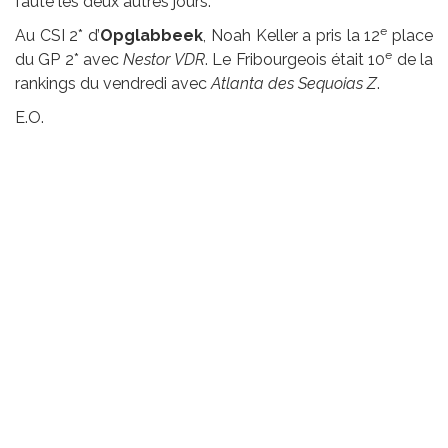
faute les deux autres jours.
e
Au CSI 2* d’
Opglabbeek
, Noah Keller a pris la 12
place
e
du GP 2* avec
Nestor VDR
. Le Fribourgeois était 10
de la
rankings du vendredi avec
Atlanta des Sequoias Z
.
E.O.