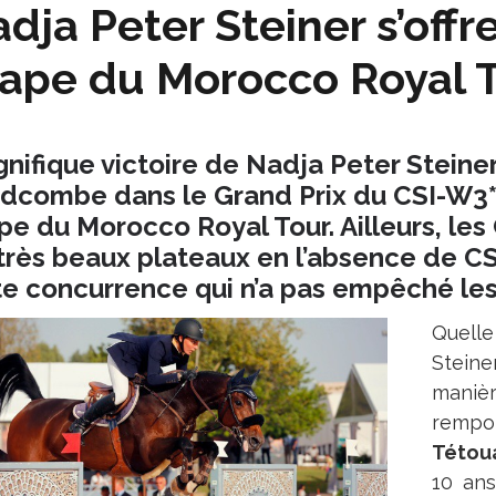
dja Peter Steiner s’offr
ape du Morocco Royal 
nifique victoire de Nadja Peter Steine
dcombe dans le Grand Prix du CSI-W3*
pe du Morocco Royal Tour. Ailleurs, les
très beaux plateaux en l’absence de CS
te concurrence qui n’a pas empêché les S
Quell
Steine
mani
rempo
Tétou
10 an