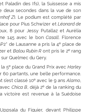
t Paladin des Ifs), la Suissesse a mis
e deux secondes dans la vue de son
enhof Z
). Le podium est complété par
ace pour Pius Schwizer et
Léonard de
ux, 8 pour Jessy Putallaz et Aurélia
 une 145 avec le bon
Casall
. Florence
e
GP2* de Lausanne a pris la 4
place de
e
izer et
Balou Rubin R
ont pris le 2
rang
sur Quelmec du Gery.
e
 la 5
place du Grand Prix avec
Harley
sur 60 partants, une belle performance.
e
 s’est classé 10
avec le 9 ans
Alamo
,
e
avec
Chica B
, déjà 2
de la ranking du
La victoire est revenue à la Suédoise
ppsala du Figuier, devant Philippe