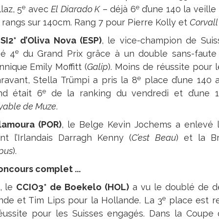
e
e
laz, 5
avec
El Diarado K
– déjà 6
d’une 140 la veille
rangs sur 140cm. Rang 7 pour Pierre Kolly et
Corvall
SI2* d’Oliva Nova (ESP)
, le vice-champion de Suis
e
sé 4
du Grand Prix grâce à un double sans-faut
nnique Emily Moffitt (
Galip
). Moins de réussite pour 
e
ravant, Stella Trümpi a pris la 8
place d’une 140
e
nd était 6
de la ranking du vendredi et d’une 
oyable de Muze
.
llamoura (POR)
, le Belge Kevin Jochems a enlevé 
nt l’Irlandais Darragh Kenny (
C’est Beau
) et la B
pus
).
oncours complet ...
, le
CCIO3* de Boekelo (HOL)
a vu le doublé de de
e
nde et Tim Lips pour la Hollande. La 3
place est re
éussite pour les Suisses engagés. Dans la Coupe d