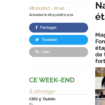
Na
08.10.2017 - 20:42
ét
Actualisé le
08.03.2018 à 11:21
Partager
Mag
Tweeter
Fon
éta
Lien
de 
for
CE WEEK-END
À l'étranger
CSIO 5* Dublin
IRL