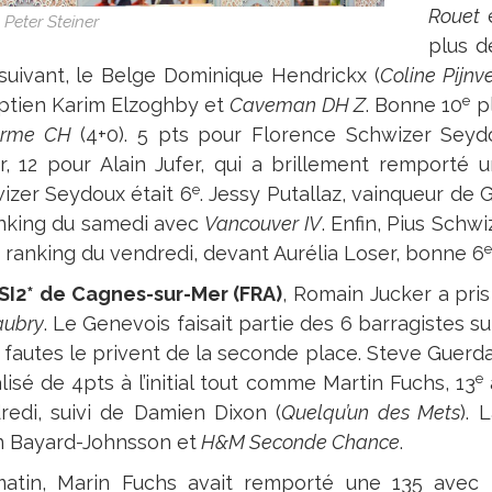
Rouet
e
Peter Steiner
plus d
suivant, le Belge Dominique Hendrickx (
Coline Pijnv
e
yptien Karim Elzoghby et
Caveman DH Z
. Bonne 10
pl
erme CH
(4+0). 5 pts pour Florence Schwizer Seydo
r, 12 pour Alain Jufer, qui a brillement remporté
e
izer Seydoux était 6
. Jessy Putallaz, vainqueur de 
anking du samedi avec
Vancouver IV
. Enfin, Pius Schw
e
a ranking du vendredi, devant Aurélia Loser, bonne 6
SI2* de Cagnes-sur-Mer (FRA)
, Romain Jucker a pris
aubry
. Le Genevois faisait partie des 6 barragistes 
 fautes le privent de la seconde place. Steve Guerdat
e
isé de 4pts à l’initial tout comme Martin Fuchs, 13
redi, suivi de Damien Dixon (
Quelqu’un des Mets
). 
n Bayard-Johnsson et
H&M Seconde Chance
.
atin, Marin Fuchs avait remporté une 135 avec U