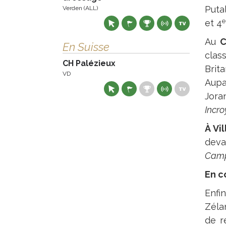
Putal
Verden (ALL)
e
et 4
Au
C
En Suisse
clas
CH Palézieux
Brita
VD
Aupa
Jora
Incr
À Vi
deva
Cam
En c
Enfin
Zéla
de r