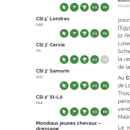
Nadja 
CSI 5* Londres
pour
GBR
l’Eg
la F
Lose
CSI 3* Cervia
Schw
ITA
la r
de l
CSI 3* Samorin
Au
C
SVQ
de L
Trois
CSI 2* St-Lô
pénal
FRA
vend
Mali
Mondiaux jeunes chevaux –
Le m
dressage