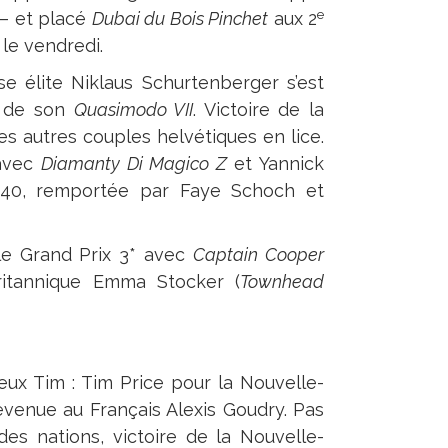
e
 – et placé
Dubai du Bois Pinchet
aux 2
le vendredi.
se élite Niklaus Schurtenberger s’est
e de son
Quasimodo VII
. Victoire de la
les autres couples helvétiques en lice.
 avec
Diamanty Di Magico Z
et Yannick
140, remportée par Faye Schoch et
le Grand Prix 3* avec
Captain Cooper
ritannique Emma Stocker (
Townhead
ux Tim : Tim Price pour la Nouvelle-
venue au Français Alexis Goudry. Pas
es nations, victoire de la Nouvelle-