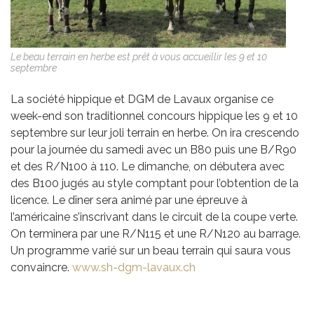
Le beau terrain en herbe est prêt à vous accueillir les 9 et 10
septembre
La société hippique et DGM de Lavaux organise ce
week-end son traditionnel concours hippique les 9 et 10
septembre sur leur joli terrain en herbe. On ira crescendo
pour la journée du samedi avec un B80 puis une B/R90
et des R/N100 à 110. Le dimanche, on débutera avec
des B100 jugés au style comptant pour l’obtention de la
licence. Le dîner sera animé par une épreuve à
l’américaine s’inscrivant dans le circuit de la coupe verte.
On terminera par une R/N115 et une R/N120 au barrage.
Un programme varié sur un beau terrain qui saura vous
convaincre.
www.sh-dgm-lavaux.ch