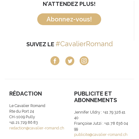
N'ATTENDEZ PLUS!
Abonnez-vous!
#CavalierRomand
SUIVEZ LE
RÉDACTION
PUBLICITE ET
ABONNEMENTS
Le Cavalier Romand
Rte du Port 24
Jennifer Uldry : +41 79 326 41
CH-1009 Pully
40
+41 21 729 86 83
Françoise Jutzi : +41 78 636 04
redaction@cavalier-romand.ch
99
publicite@cavalier-romand.ch