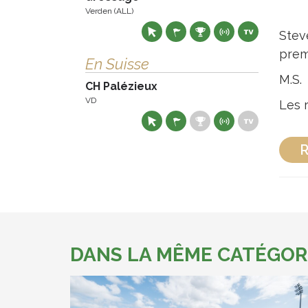
Verden (ALL)
Stev
premi
En Suisse
M.S.
CH Palézieux
VD
Les 
R
DANS LA MÊME CATÉGOR