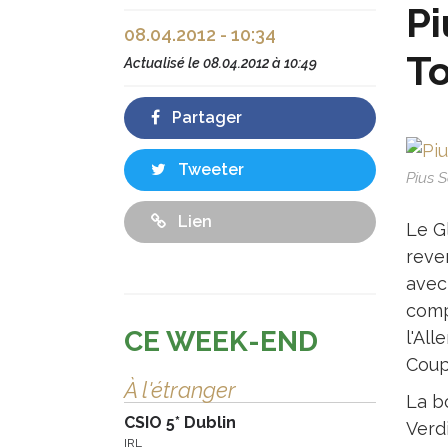
Pi
08.04.2012 - 10:34
To
Actualisé le
08.04.2012 à 10:49
Partager
Tweeter
Pius S
Lien
Le G
reve
avec
comp
CE WEEK-END
l'Al
Coup
À l'étranger
La b
CSIO 5* Dublin
Verdi
IRL