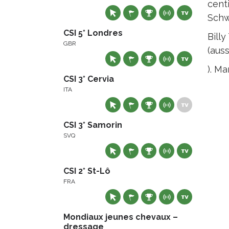
cent
Schw
CSI 5* Londres
Bill
GBR
(auss
). M
CSI 3* Cervia
ITA
CSI 3* Samorin
SVQ
CSI 2* St-Lô
FRA
Mondiaux jeunes chevaux –
dressage