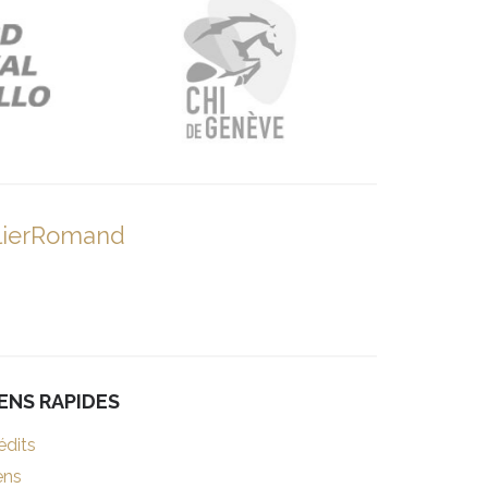
lierRomand
IENS RAPIDES
édits
ens