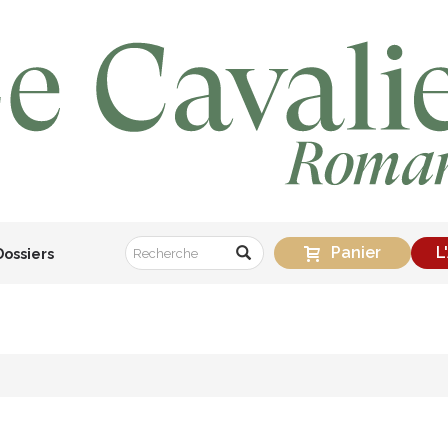
Panier
L
Dossiers