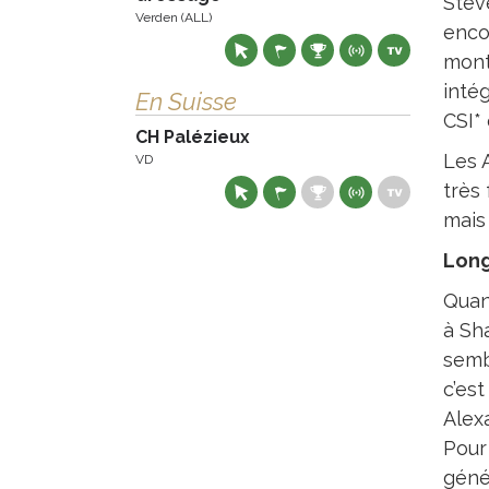
Stev
Verden (ALL)
enco
mont
intég
En Suisse
CSI* 
CH Palézieux
Les 
VD
très 
mais
Long
Quant
à Sha
sembl
c’es
Alex
Pour
géné