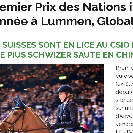
emier Prix des Nations
année à Lummen, Globa
X SUISSES SONT EN LICE AU CSIO
E PIUS SCHWIZER SAUTE EN CHI
Premiè
europé
(ex-Su
débute
site d
sur un
d’Anve
vendre
FEI-TV