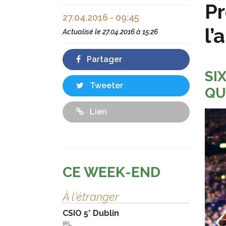
Pr
27.04.2016 - 09:45
l’
Actualisé le
27.04.2016 à 15:26
Partager
SI
Tweeter
QU
Lien
CE WEEK-END
À l'étranger
CSIO 5* Dublin
IRL