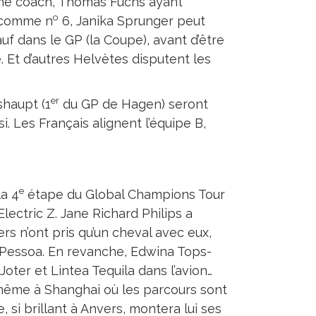
omme coach, Thomas Fuchs ayant
o
e comme n
6, Janika Sprunger peut
uf dans le GP (la Coupe), avant d’être
e. Et d’autres Helvètes disputent les
er
shaupt (1
du GP de Hagen) seront
si. Les Français alignent l’équipe B,
e
la 4
étape du Global Champions Tour
Electric Z. Jane Richard Philips a
ers n’ont pris qu’un cheval avec eux,
o Pessoa. En revanche, Edwina Tops-
ter et Lintea Tequila dans l’avion…
, même à Shanghai où les parcours sont
 si brillant à Anvers, montera lui ses