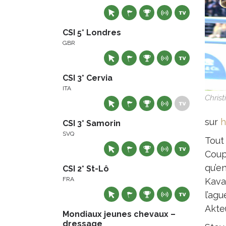
CSI 5* Londres
GBR
CSI 3* Cervia
ITA
Christ
sur
h
CSI 3* Samorin
SVQ
Tout
Coupe
qu’e
CSI 2* St-Lô
FRA
Kava
l’agu
Akte
Mondiaux jeunes chevaux –
dressage