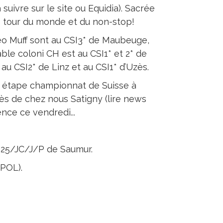
suivre sur le site ou Equidia). Sacrée
le tour du monde et du non-stop!
heo Muff sont au CSI3* de Maubeuge,
able coloni CH est au CSI1* et 2* de
au CSI2* de Linz et au CSI1* d’Uzès.
ne étape championnat de Suisse à
rès de chez nous Satigny (lire news
nce ce vendredi...
-25/JC/J/P de Saumur.
(POL).