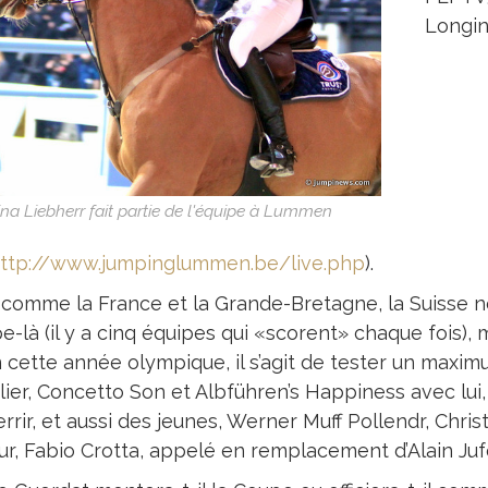
Longin
ina Liebherr fait partie de l'équipe à Lummen
ttp://www.jumpinglummen.be/live.php
).
 comme la France et la Grande-Bretagne, la Suisse 
-là (il y a cinq équipes qui «scorent» chaque fois), m
n cette année olympique, il s’agit de tester un max
lier, Concetto Son et Albführen’s Happiness avec lui
errir, et aussi des jeunes, Werner Muff Pollendr, Chri
ur, Fabio Crotta, appelé en remplacement d’Alain Juf