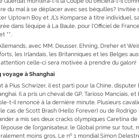
e Guerdat montera-t-il la Coupe ou officiera-t-il c
re du mal à se déplacer avec ses béquilles? Invité
er Uptown Boy et JL’s Komparse à titre individuel, sa
rée dans l’équipe à La Baule, pour l'Officiel de Franc
et **.
Allemands, avec MM. Deusser, Ehning, Dreher et Wei
forts, les Irlandais, les Britanniques et les Belges aus
 attention celle-ci sera motivée à prendre du galon!
 voyage à Shanghai
 à Pius Schwizer, il est parti pour la Chine, disputer 
nghai. Il a pris un cheval de GP, Tarioso Manciais, et 
e-t-il renoncé à la dernière minute. Plusieurs cavali
t le cas de Scott Brash (Hello Forever) ou de Rodrig
ander a mis ses deux cracks olympiques Caretina de Jo
 l’épouse de l’organisateur, le Global prime sur tout
o
ralement moins gros. Le n
1 mondial Simon Delestre,