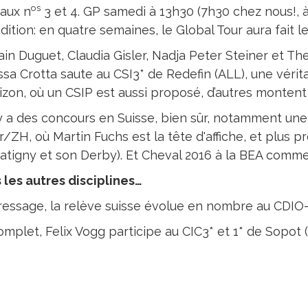
os
aux n
3 et 4. GP samedi à 13h30 (7h30 chez nous!, à 
dition: en quatre semaines, le Global Tour aura fait 
in Duguet, Claudia Gisler, Nadja Peter Steiner et T
ssa Crotta saute au CSI3* de Redefin (ALL), une vérit
zon, où un CSIP est aussi proposé, d’autres montent 
l y a des concours en Suisse, bien sûr, notamment u
/ZH, où Martin Fuchs est la tête d'affiche, et plus p
Satigny et son Derby). Et Cheval 2016 à la BEA comme
 les autres disciplines…
ressage, la relève suisse évolue en nombre au CDIO
mplet, Felix Vogg participe au CIC3* et 1* de Sopot 