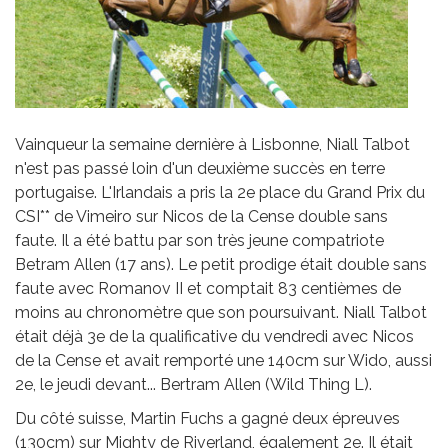
Vainqueur la semaine dernière à Lisbonne, Niall Talbot
n'est pas passé loin d'un deuxième succès en terre
portugaise. L'Irlandais a pris la 2e place du Grand Prix du
CSI** de Vimeiro sur Nicos de la Cense double sans
faute. Il a été battu par son très jeune compatriote
Betram Allen (17 ans). Le petit prodige était double sans
faute avec Romanov II et comptait 83 centièmes de
moins au chronomètre que son poursuivant. Niall Talbot
était déjà 3e de la qualificative du vendredi avec Nicos
de la Cense et avait remporté une 140cm sur Wido, aussi
2e, le jeudi devant... Bertram Allen (Wild Thing L).
Du côté suisse, Martin Fuchs a gagné deux épreuves
(130cm) sur Mighty de Riverland, également 2e. Il était