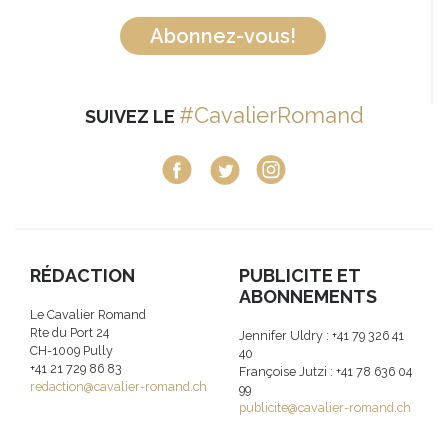
Abonnez-vous!
#CavalierRomand
SUIVEZ LE
RÉDACTION
PUBLICITE ET
ABONNEMENTS
Le Cavalier Romand
Rte du Port 24
Jennifer Uldry : +41 79 326 41
CH-1009 Pully
40
+41 21 729 86 83
Françoise Jutzi : +41 78 636 04
redaction@cavalier-romand.ch
99
publicite@cavalier-romand.ch