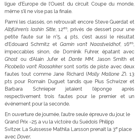
ligue d’Europe de l’Ouest du circuit Coupe du monde,
même s’il ne vise pas la finale.
Parmi les classés, on retrouvait encore Steve Guerdat et
es
Albführen’s Iashin Sitte
, 12
, privés de dessert pour une
petite faute sur le n°5. 4 pts, c’est aussi le résultat
es
d’Edouard Schmitz et
Gamin van’t Naastveldho
f, 16
,
impeccables sinon, de Dominik Fuhrer, épatant avec
Ghost
ou d’Alain Jufer et
Dante MM
. Jason Smith et
Picobello van’t Roosakker
sont sortis de piste avec deux
fautes tout comme Jane Richard (
Molly Mallone Z
). 13
pts pour Romain Duguet tandis que Pius Schwizer et
Barbara Schnieper jetaient l’éponge après
respectivement trois fautes pour le premier et un
événement pour la seconde.
En ouverture de journée, l’autre seule épreuve du jour, le
Grand Prix -25 a vu la victoire du Suédois Philipp
e
Svitzer. La Suissesse Mathila Larsson prenait la 3
place
avec
Dover
.