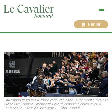
Panier
L'Allemand de 28 ans Richard Vogel et United Touch S ont survolé le
Grand Prix Coupe du monde de Bâle ce dimanche après-midi. ©
Longines CHI Classics Basel 2026 - Katja Stuppia