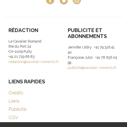
RÉDACTION
PUBLICITE ET
ABONNEMENTS
Le Cavalier Romand
Rte du Port 24
Jennifer Uldry : +41 79 326 41
CH-1009 Pully
40
+41 21 729 86 83
Françoise Jutzi : +41 78 636 04
redaction@cavalier-romand.ch
99
publicite@cavalier-romand.ch
LIENS RAPIDES
Crédits
Liens
Publicité
CGV