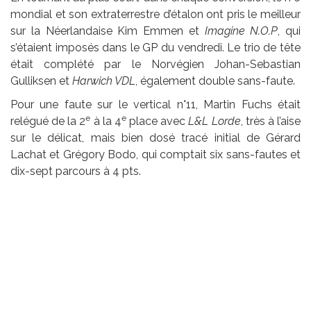
mondial et son extraterrestre d’étalon ont pris le meilleur
sur la Néerlandaise Kim Emmen et
Imagine N.O.P
, qui
s’étaient imposés dans le GP du vendredi. Le trio de tête
était complété par le Norvégien Johan-Sebastian
Gulliksen et
Harwich VDL
, également double sans-faute.
Pour une faute sur le vertical n°11, Martin Fuchs était
e
e
relégué de la 2
à la 4
place avec
L&L Lorde
, très à l’aise
sur le délicat, mais bien dosé tracé initial de Gérard
Lachat et Grégory Bodo, qui comptait six sans-fautes et
dix-sept parcours à 4 pts.